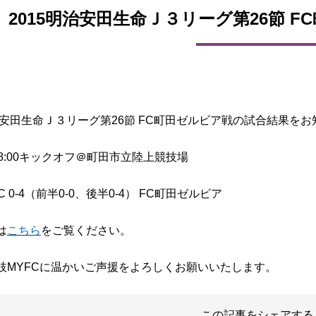
2015明治安田生命Ｊ３リーグ第26節 F
明治安田生命Ｊ３リーグ第26節 FC町田ゼルビア戦の試合結果を
日)18:00キックオフ＠町田市立陸上競技場
C 0-4（前半0-0、後半0-4） FC町田ゼルビア
は
こちら
をご覧ください。
枝MYFCに温かいご声援をよろしくお願いいたします。
この記事をシェアする