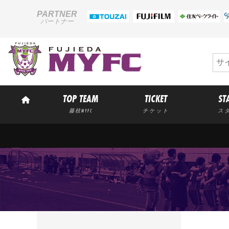
PARTNER
パートナー
TOP TEAM
TICKET
ST
藤枝MYFC
チケット
ス