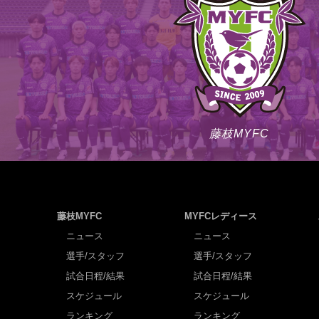
藤枝MYFC
藤枝MYFC
MYFCレディース
ニュース
ニュース
選手/スタッフ
選手/スタッフ
試合日程/結果
試合日程/結果
スケジュール
スケジュール
ランキング
ランキング