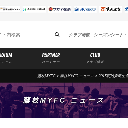
クラブ情報
シーズンシート・
ADIUM
PARTNER
CLUB
タジアム
パートナー
クラブ情報
藤枝MYFC
>
藤枝MYFC ニュース
> 2015明治安田
藤枝MYFC ニュース