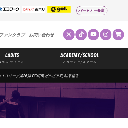
パートナー募集
ファンクラブ
お問い合わせ
LADIES
ACADEMY/SCHOOL
MYFCレディース
アカデミー/スクール
生命Ｊ３リーグ第26節 FC町田ゼルビア戦 結果報告