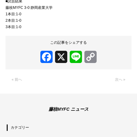
■試合結果
藤枝MYFC 3-0 静岡産業大学
1本目:1-0
2本目:1-0
3本目:1-0
この記事をシェアする
Facebook
X
Line
Copy
Link
« 前へ
次へ »
藤枝MYFC ニュース
カテゴリー