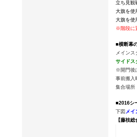
立ち見観
大旗を使
大旗を使
※階段に
■横断幕
メインス
サイドス
※開門後
事前搬入時
集合場所
■201
下図
メイ
【藤枝総