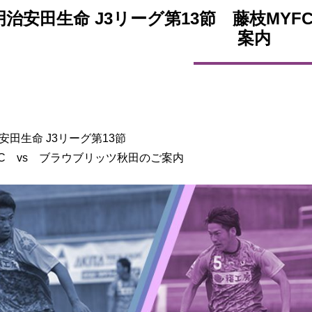
6明治安田生命 J3リーグ第13節 藤枝MY
案内
治安田生命 J3リーグ第13節
FC vs ブラウブリッツ秋田のご案内