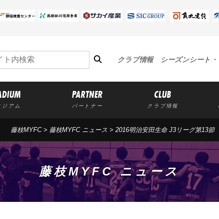
クラブ情報
シーズンシート・
ADIUM
PARTNER
CLUB
タジアム
パートナー
クラブ情報
藤枝MYFC
>
藤枝MYFC ニュース
> 2016明治安田生命 J3リーグ第1
藤枝MYFC ニュース