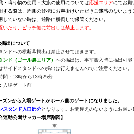
戦・鳴り物の使用・大旗の使用については
応援エリア
にてお願
用する際は、周囲の皆様にお声掛けいただきご迷惑のないよう
用していない時は、通路に横倒しで保管ください。
置いたり、ピッチ側に前出しは禁止します。
の掲出について
タンドへの横断幕掲出は禁止させて頂きます。
タンド（ゴール裏エリア）
への掲出は、事前搬入時に掲出可能
はサイドスタンドへの掲出は行えませんのでご注意ください。
間：13時から13時25分
：入場ゲート前
6シーズンから入場ゲートがホーム側のゲートになりました。
ンスタンド入口部分
となります。お間違えのないようにお願い
合運動公園サッカー場席割図】