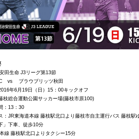
要
治安田生命 J3リーグ第13節
FC vs ブラウブリッツ秋田
016年6月19日（日）15：00キックオフ
藤枝総合運動公園サッカー場(藤枝市原100)
：13：30
ス：JR東海道本線 藤枝駅北口より藤枝市自主運行バス 藤枝駅
下」下車、徒歩10分
道本線 藤枝駅北口よりタクシー15分