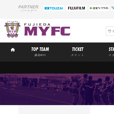
PARTNER
パートナー
TOP TEAM
TICKET
ST
藤枝MYFC
チケット
ス