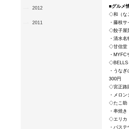
■グルメ
2012
◇和（な
・藤枝サ
2011
◇餃子屋
・清水名
◇甘信堂
・MYF
◇BEL
・うなぎ
300円
◇宮正路
・メロン
◇たこ助
・串焼き：
◇エリカ
・パステ