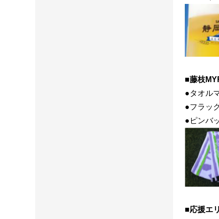
■藤枝M
●タオルマ
●フラッグ
●ピンバッ
■応援エ