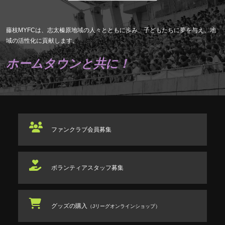
藤枝MYFCは、志太榛原地域の人々とともに歩み、子どもたちに夢を与え、地
域の活性化に貢献します。
ホームタウンと共に！
ファンクラブ
会員募集
ボランティアスタッフ
募集
グッズの購入
（Jリーグオンラインショップ）