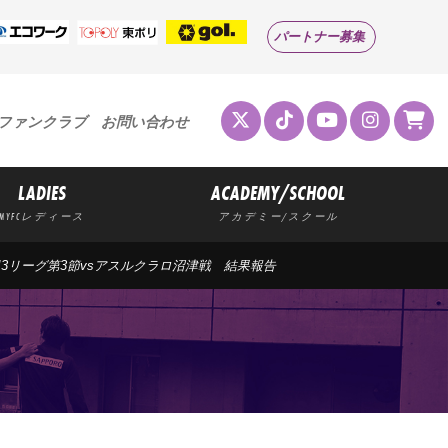
パートナー募集
ファンクラブ
お問い合わせ
LADIES
ACADEMY/SCHOOL
MYFCレディース
アカデミー/スクール
命J3リーグ第3節vsアスルクラロ沼津戦 結果報告