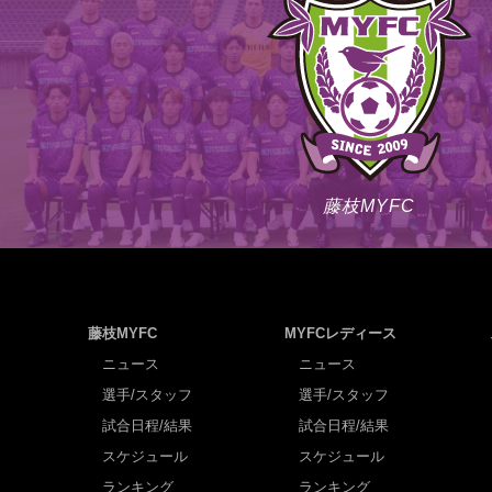
藤枝MYFC
藤枝MYFC
MYFCレディース
ニュース
ニュース
選手/スタッフ
選手/スタッフ
試合日程/結果
試合日程/結果
スケジュール
スケジュール
ランキング
ランキング