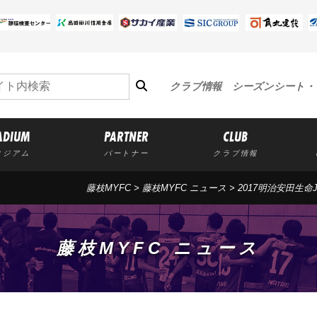
クラブ情報
シーズンシート・
ADIUM
PARTNER
CLUB
タジアム
パートナー
クラブ情報
藤枝MYFC
>
藤枝MYFC ニュース
> 2017明治安田生
藤枝MYFC ニュース