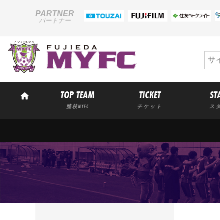
PARTNER
パートナー
TOP TEAM
TICKET
ST
藤枝MYFC
チケット
ス