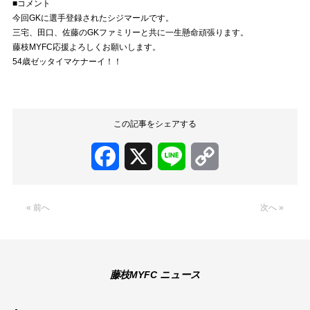
■コメント
今回GKに選手登録されたシジマールです。
三宅、田口、佐藤のGKファミリーと共に一生懸命頑張ります。
藤枝MYFC応援よろしくお願いします。
54歳ゼッタイマケナーイ！！
この記事をシェアする
Facebook
X
Line
Copy
Link
« 前へ
次へ »
藤枝MYFC ニュース