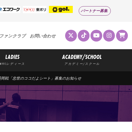
パートナー募集
ファンクラブ
お問い合わせ
LADIES
ACADEMY/SCHOOL
MYFCレディース
アカデミー/スクール
ャ盛岡戦「忠世のココだよシート」募集のお知らせ