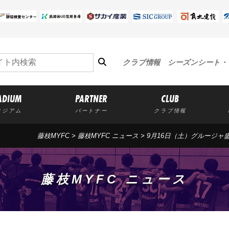
クラブ情報
シーズンシート・
ADIUM
PARTNER
CLUB
タジアム
パートナー
クラブ情報
藤枝MYFC
>
藤枝MYFC ニュース
> 9月16日（土）グルージ
藤枝MYFC ニュース