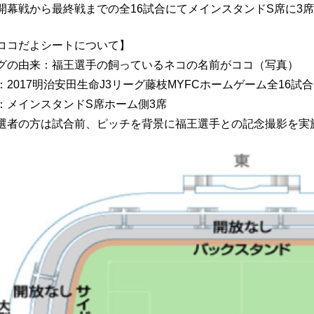
開幕戦から最終戦までの全16試合にてメインスタンドS席に3
ココだよシートについて】
グの由来：福王選手の飼っているネコの名前がココ（写真）
2017明治安田生命J3リーグ藤枝MYFCホームゲーム全16試合
：メインスタンドS席ホーム側3席
選者の方は試合前、ピッチを背景に福王選手との記念撮影を実