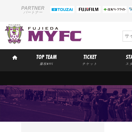
PARTNER
パートナー
TOP TEAM
TICKET
ST
藤枝MYFC
チケット
ス