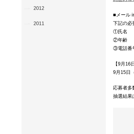
2012
■メール in
下記の必
2011
①氏名
②年齢
③電話番
【9月16
9月15日
応募者多
抽選結果