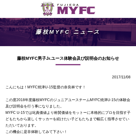
藤枝MYFC ニュース
藤枝MYFC男子Jr.ユース体験会及び説明会のお知らせ
2017/11/08
こんにちは！MYFC焼津U-15監督の奈良林です！
この度2018年度
藤枝MYFCのジュニアユースチームMYFC焼津U-15の体験会
及び説明会を行う事になりま
した。
MYFC U-15では叱責価値より称賛価値をモットーに本格的にプロを目指す子
どもたち
から
楽しくサッカーを続けたい子どもたちまで幅広く指導させてい
ただいております。
この機会に是非体験してみて下さい！