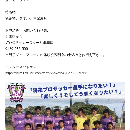
サッカーウェア
持ち物：
飲み物、タオル、筆記用具
お申込み・お問い合わせ先:
お電話から
MYFCサッカースクール事務局
0120-932-506
※男子ジュニアユースの体験会説明会の申込みとお伝え下さい。
インターネットから
https://form1ssl.fc2.com/form/?id=dfa428ad228c0f88