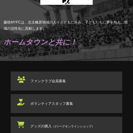
藤枝MYFCは、志太榛原地域の人々とともに歩み、子どもたちに夢を与え、地
域の活性化に貢献します。
ホームタウンと共に！
ファンクラブ
会員募集
ボランティアスタッフ
募集
グッズの購入
（Jリーグオンラインショップ）