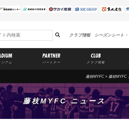
クラブ情報
シーズンシート・
ADIUM
PARTNER
CLUB
タジアム
パートナー
クラブ情報
藤枝MYFC
>
藤枝MYFC
藤枝MYFC ニュース