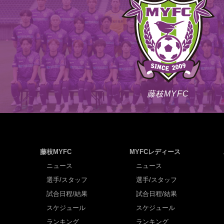
藤枝MYFC
藤枝MYFC
MYFCレディース
ニュース
ニュース
選手/スタッフ
選手/スタッフ
試合日程/結果
試合日程/結果
スケジュール
スケジュール
ランキング
ランキング