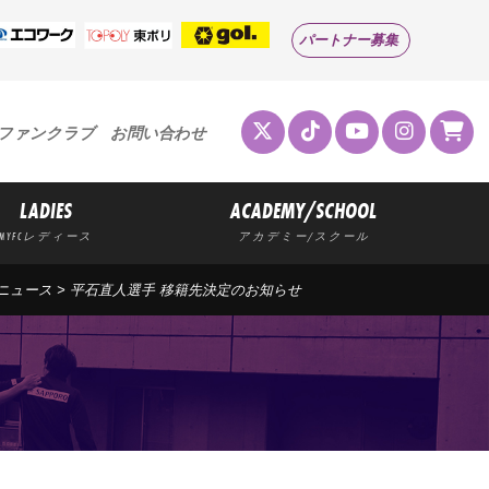
パートナー募集
ファンクラブ
お問い合わせ
LADIES
ACADEMY/SCHOOL
MYFCレディース
アカデミー/スクール
 ニュース
> 平石直人選手 移籍先決定のお知らせ