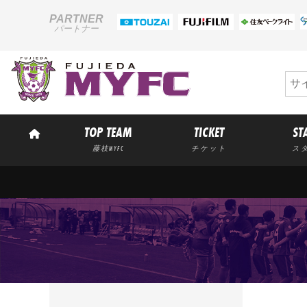
PARTNER
パートナー
TOP TEAM
TICKET
ST
藤枝MYFC
チケット
ス