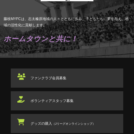
藤枝MYFCは、志太榛原地域の人々とともに歩み、子どもたちに夢を与え、地
域の活性化に貢献します。
ホームタウンと共に！
ファンクラブ
会員募集
ボランティアスタッフ
募集
グッズの購入
（Jリーグオンラインショップ）