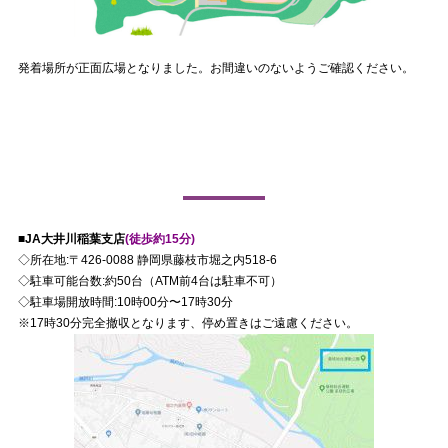
発着場所が正面広場となりました。お間違いのないようご確認ください。
徒歩圏内臨時駐車場
■JA大井川稲葉支店
(徒歩約15分)
◇所在地:〒426-0088 静岡県藤枝市堀之内518-6
◇駐車可能台数:約50台（ATM前4台は駐車不可）
◇駐車場開放時間:10時00分〜17時30分
※17時30分完全撤収となります、停め置きはご遠慮ください。