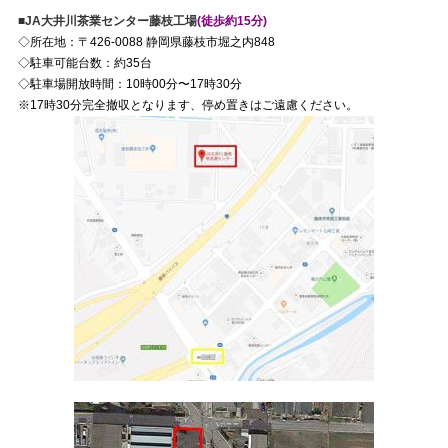
■JA大井川茶業センター藤枝工場
(徒歩約15分)
◇所在地：〒426-0088 静岡県藤枝市堀之内848
◇駐車可能台数：約35台
◇駐車場開放時間：10時00分〜17時30分
※17時30分完全撤収となります、停め置きはご遠慮ください。