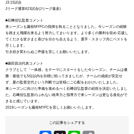
J3:15試合
Jリーグ通算623試合(Jリーグ最多)
■石﨑信弘監督コメント
来シーズンも藤枝MYFCの指揮を執ることとなりました。今シーズンの経験
を踏まえ飛躍出来るよう努力してまいります。より多くの勝利を収め 応援し
てくださる皆さまと喜びを分かち合えるよう、選手・スタッフ共にベストを
尽くします。
引き続き変わらぬご声援を宜しくお願いいたします。
■鎌田昌治代表コメント
クラブとして「一体感」をテーマにスタートをした今シーズン、チームは優
勝・最低でも5位以内を目標に戦ってきましたが、チームの成績が安定せ
ず、夏の監督交代という判断では皆様にご心配をおかけいたしました。
来シーズンに向けた準備を進めるべく石﨑信弘監督の続投を決定いたしまし
た。石﨑信弘監督のぶれない統率力と指導力で来シーズンは更なる進化がで
きると感じています。
2019シーズンも藤枝MYFCを宜しくお願いいたします。
この記事をシェアする