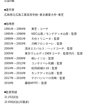
公認S級
■選手歴
広島県立広島工業高等学校−東京農業大学−東芝
■指導歴
1991年～1994年 東芝：コーチ
1995年～1998年 NEC山形／モンテディオ山形：監督
1999年～2001年 大分トリニータ：監督
2001年～2003年 川崎フロンターレ：監督
2004年 清水エスパルス：ヘッドコーチ、監督
2005年 東京ヴェルディ1969:コーチ、監督代行、監督
2006年～2008年 柏レイソル：監督
2009年～2012年 コンサドーレ札幌：監督
2014年～2014年 杭州緑城U-18：監督
2014年～2016年 モンテディオ山形：監督
2017年～2018年 テゲバジャーロ宮崎：監督
2018年 藤枝MYFC：監督
■監督実績
J1:152試合
J2:456試合(J2最多)