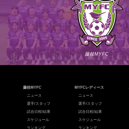
藤枝MYFC
藤枝MYFC
MYFCレディース
ニュース
ニュース
選手/スタッフ
選手/スタッフ
試合日程/結果
試合日程/結果
スケジュール
スケジュール
ランキング
ランキング