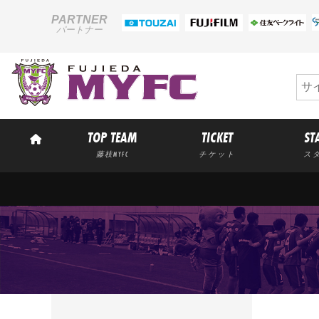
PARTNER
パートナー
TOP TEAM
TICKET
ST
藤枝MYFC
チケット
ス