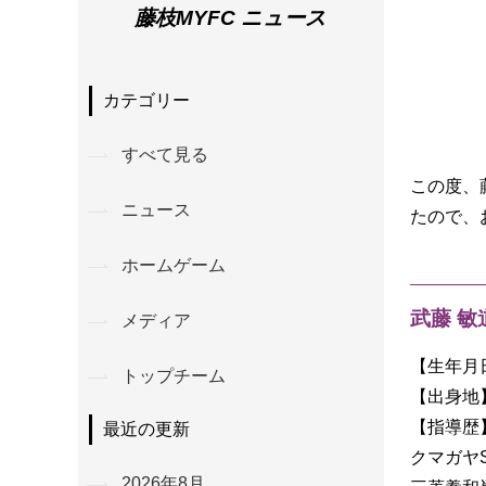
藤枝MYFC ニュース
カテゴリー
すべて見る
この度、
ニュース
たので、
ホームゲーム
武藤 敏
メディア
【生年月日
トップチーム
【出身地
【指導歴
最近の更新
クマガヤS
2026年8月