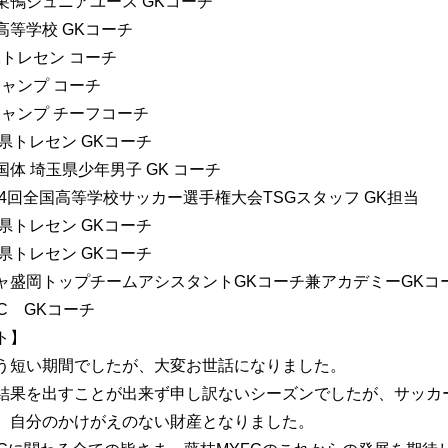
巣鴨ジュニアユース GKコーチ
高等学校 GKコーチ
Kトレセン コーチ
キャンプ コーチ
キャンプ チーフコーチ
玉県トレセン GKコーチ
体 埼玉県少年男子 GK コーチ
94回全国高等学校サッカー選手権大会TSGスタッフ GK担当
玉県トレセン GKコーチ
玉県トレセン GKコーチ
ャ盛岡トップチームアシスタントGKコーチ兼アカデミーGKコ
C GKコーチ
ト】
う短い期間でしたが、大変お世話になりました。
結果を出すことが出来ず申し訳ないシーズンでしたが、サッカー
、自分のかけがえのない財産となりました。