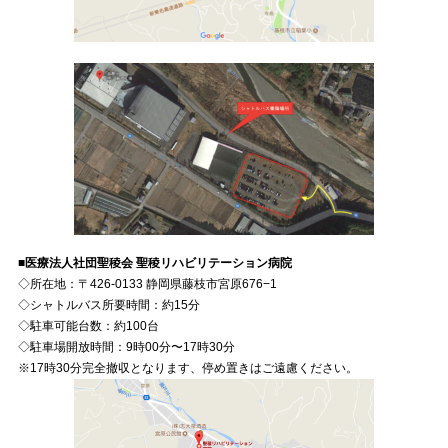
■医療法人社団聖稜会 聖稜リハビリテーション病院
◇所在地：〒426-0133 静岡県藤枝市宮原676−1
◇シャトルバス所要時間：約15分
◇駐車可能台数：約100台
◇駐車場開放時間：9時00分〜17時30分
※17時30分完全撤収となります、停め置きはご遠慮ください。