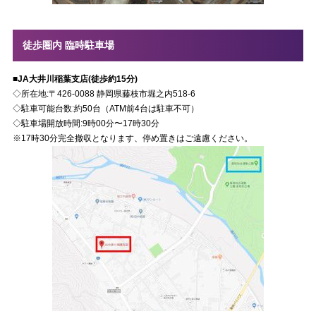
徒歩圏内 臨時駐車場
■JA大井川稲葉支店(徒歩約15分)
◇所在地:〒426-0088 静岡県藤枝市堀之内518-6
◇駐車可能台数:約50台（ATM前4台は駐車不可）
◇駐車場開放時間:9時00分〜17時30分
※17時30分完全撤収となります、停め置きはご遠慮ください。