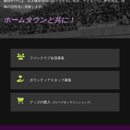
藤枝MYFCは、志太榛原地域の人々とともに歩み、子どもたちに夢を与え、地
域の活性化に貢献します。
ホームタウンと共に！
ファンクラブ
会員募集
ボランティアスタッフ
募集
グッズの購入
（Jリーグオンラインショップ）