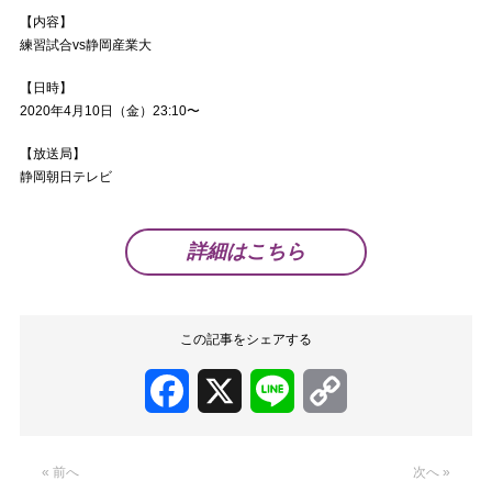
【内容】
練習試合vs静岡産業大
【日時】
2020年4月10日（金）23:10〜
【放送局】
静岡朝日テレビ
詳細はこちら
この記事をシェアする
Facebook
X
Line
Copy
Link
« 前へ
次へ »