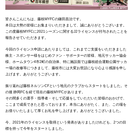
皆さんこんにちは、藤枝MYFCの鎌田昌治です。
本日は大勢の皆様にお集まりいただきまして、誠にありがとうございます。
この度藤枝MYFCに2021シーズンに関するJ2ライセンスが付与されたことを
報告させていただきます。
今回のライセンス申請にあたりましては、これまでご支援をいただきました
株主・スポンサー様をはじめファン・サポーターの皆様、地元サッカー協会
様、ホームタウン4市2町の自治体、特に施設面では藤枝総合運動公園サッカ
ー場の改修等につきまして、藤枝市には大変お世話になり心より感謝を申し
上げます。ありがとうございます。
振り返れば藤枝ネルソンCFという地元のクラブからスタートをしました。そ
の後 静岡FCを経て現在の藤枝MYFCがあります。
その間多くの選手・指導者・そして応援をしていただいた皆様のおかげで、
ここまで成長できたと思っております。本当にありがたく、また、この場を
お借りいたしまして厚くお礼を申し上げます。ありがとうございました。
今、2021年のライセンスを取得という発表がありましたけれども、2つの目
標を持って今年をスタートしました。