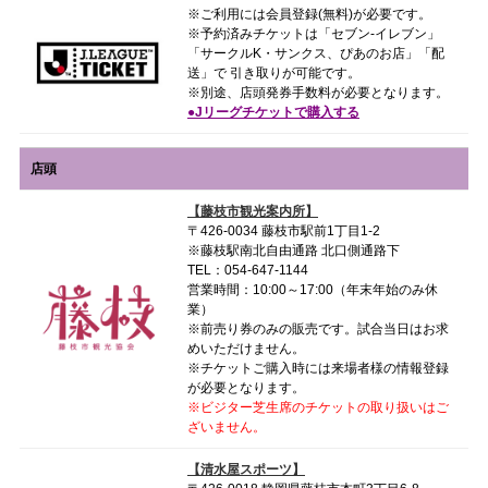
※ご利用には会員登録(無料)が必要です。
※予約済みチケットは「セブン-イレブン」
「サークルK・サンクス、ぴあのお店」「配
送」で 引き取りが可能です。
※別途、店頭発券手数料が必要となります。
●Jリーグチケットで購入する
店頭
【藤枝市観光案内所】
〒426-0034 藤枝市駅前1丁目1-2
※藤枝駅南北自由通路 北口側通路下
TEL：054-647-1144
営業時間：10:00～17:00（年末年始のみ休
業）
※前売り券のみの販売です。試合当日はお求
めいただけません。
※チケットご購入時には来場者様の情報登録
が必要となります。
※ビジター芝生席のチケットの取り扱いはご
ざいません。
【清水屋スポーツ】