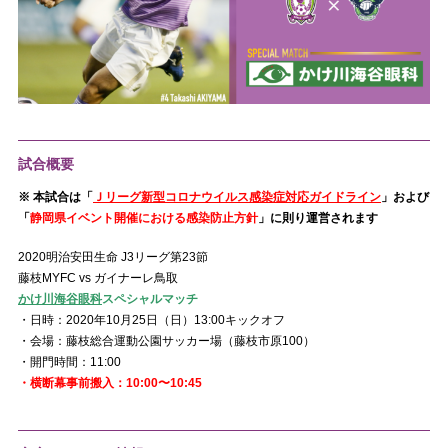
試合概要
※ 本試合は「
Ｊリーグ新型コロナウイルス感染症対応ガイドライン
」および
「
静岡県イベント開催における感染防止方針
」に則り運営されます
2020明治安田生命 J3リーグ第23節
藤枝MYFC vs ガイナーレ鳥取
かけ川海谷眼科
スペシャルマッチ
・日時：2020年10月25日（日）13:00キックオフ
・会場：藤枝総合運動公園サッカー場（藤枝市原100）
・開門時間：11:00
・横断幕事前搬入：10:00〜10:45