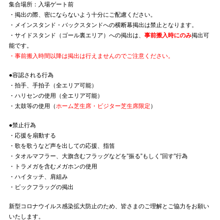
集合場所：入場ゲート前
・掲出の際、密にならないよう十分にご配慮ください。
・メインスタンド・バックスタンドへの横断幕掲出は禁止となります。
・サイドスタンド（ゴール裏エリア）への掲出は、
事前搬入時にのみ
掲出可
能です。
・事前搬入時間以降は掲出は行えませんのでご注意ください。
●容認される行為
・拍手、手拍子（全エリア可能）
・ハリセンの使用（全エリア可能）
・太鼓等の使用（
ホーム芝生席・ビジター芝生席限定
）
●禁止行為
・応援を扇動する
・歌を歌うなど声を出しての応援、指笛
・タオルマフラー、大旗含むフラッグなどを”振る”もしく”回す”行為
・トラメガを含むメガホンの使用
・ハイタッチ、肩組み
・ビックフラッグの掲出
新型コロナウイルス感染拡大防止のため、皆さまのご理解とご協力をお願い
いたします。