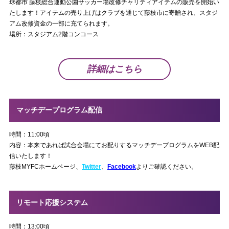
球都市 藤枝総合運動公園サッカー場改修チャリティアイテムの販売を開始い
たします！アイテムの売り上げはクラブを通じて藤枝市に寄贈され、スタジ
アム改修資金の一部に充てられます。
場所：スタジアム2階コンコース
詳細はこちら
マッチデープログラム配信
時間：11:00頃
内容：本来であれば試合会場にてお配りするマッチデープログラムをWEB配
信いたします！
藤枝MYFCホームページ、
Twitter
、
Facebook
よりご確認ください。
リモート応援システム
時間：13:00頃