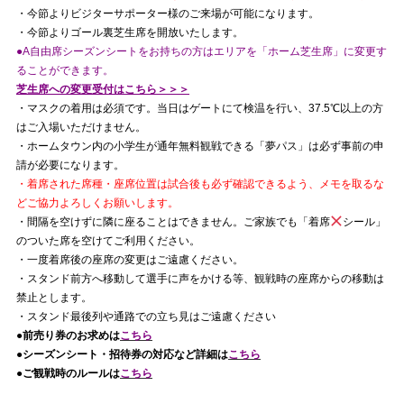
・今節よりビジターサポーター様のご来場が可能になります。
・今節よりゴール裏芝生席を開放いたします。
●A自由席シーズンシートをお持ちの方はエリアを「ホーム芝生席」に変更す
ることができます。
芝生席への変更受付はこちら＞＞＞
・マスクの着用は必須です。当日はゲートにて検温を行い、37.5℃以上の方
はご入場いただけません。
・ホームタウン内の小学生が通年無料観戦できる「夢パス」は必ず事前の申
請が必要になります。
・着席された席種・座席位置は試合後も必ず確認できるよう、メモを取るな
どご協力よろしくお願いします。
・間隔を空けずに隣に座ることはできません。ご家族でも「着席
シール」
のついた席を空けてご利用ください。
・一度着席後の座席の変更はご遠慮ください。
・スタンド前方へ移動して選手に声をかける等、観戦時の座席からの移動は
禁止とします。
・スタンド最後列や通路での立ち見はご遠慮ください
●前売り券のお求めは
こちら
●シーズンシート・招待券の対応など詳細は
こちら
●ご観戦時のルールは
こちら