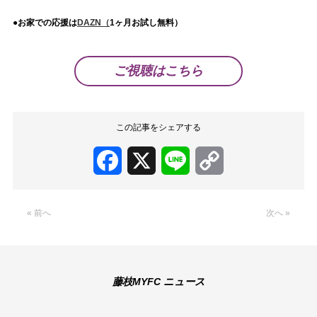
●お家での応援は
DAZN（
1ヶ月お試し無料）
ご視聴はこちら
この記事をシェアする
Facebook
X
Line
Copy
Link
« 前へ
次へ »
藤枝MYFC ニュース