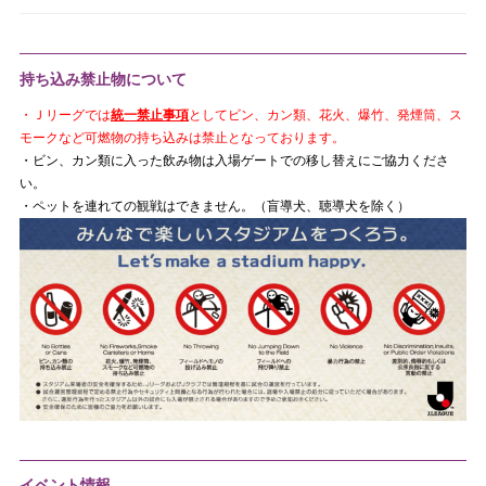
持ち込み禁止物について
・Ｊリーグでは
統一禁止事項
としてビン、カン類、花火、爆竹、発煙筒、ス
モークなど可燃物の持ち込みは禁止となっております。
・ビン、カン類に入った飲み物は入場ゲートでの移し替えにご協力くださ
い。
・ペットを連れての観戦はできません。（盲導犬、聴導犬を除く）
イベント情報