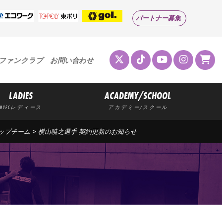
パートナー募集
ファンクラブ
お問い合わせ
LADIES
ACADEMY/SCHOOL
MYFCレディース
アカデミー/スクール
ップチーム
> 横山暁之選手 契約更新のお知らせ