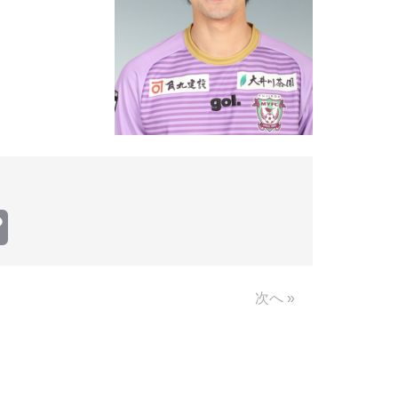
Copy
Link
次へ »