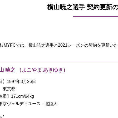
横山暁之選手 契約更新
藤枝MYFCでは、横山暁之選手と2021シーズンの契約を更新
横山
暁之 （よこやま あきゆき）
】1997年3月26日
】東京都
】171cm/64kg
東京ヴェルディユース－北陸大
ト】