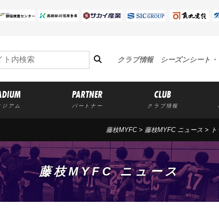
クラブ情報
シーズンシート・
ADIUM
PARTNER
CLUB
タジアム
パートナー
クラブ情報
藤枝MYFC
>
藤枝MYFC ニュース
>
ト
藤枝MYFC ニュース