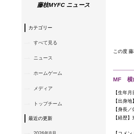
藤枝MYFC ニュース
カテゴリー
すべて見る
この度 
ニュース
ホームゲーム
MF 
メディア
【生年月日
【出身地
トップチーム
【身長／体重
【経歴】
最近の更新
【コメン
2026年8月