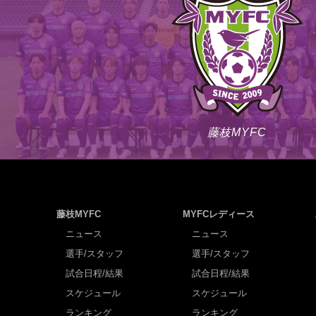
藤枝MYFC
藤枝MYFC
MYFCレディース
ニュース
ニュース
選手/スタッフ
選手/スタッフ
試合日程/結果
試合日程/結果
スケジュール
スケジュール
ランキング
ランキング