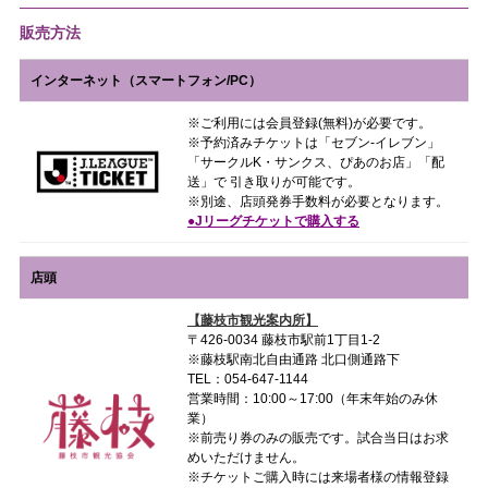
販売方法
インターネット（スマートフォン/PC）
※ご利用には会員登録(無料)が必要です。
※予約済みチケットは「セブン-イレブン」
「サークルK・サンクス、ぴあのお店」「配
送」で 引き取りが可能です。
※別途、店頭発券手数料が必要となります。
●Jリーグチケットで購入する
店頭
【藤枝市観光案内所】
〒426-0034 藤枝市駅前1丁目1-2
※藤枝駅南北自由通路 北口側通路下
TEL：054-647-1144
営業時間：10:00～17:00（年末年始のみ休
業）
※前売り券のみの販売です。試合当日はお求
めいただけません。
※チケットご購入時には来場者様の情報登録