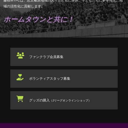
藤枝MYFCは、志太榛原地域の人々とともに歩み、子どもたちに夢を与え、地
域の活性化に貢献します。
ホームタウンと共に！
ファンクラブ
会員募集
ボランティアスタッフ
募集
グッズの購入
（Jリーグオンラインショップ）