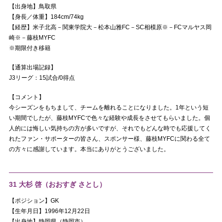
【出身地】鳥取県
【身長／体重】184cm/74kg
【経歴】米子北高－関東学院大－松本山雅FC－SC相模原※－FCマルヤス岡
崎※－藤枝MYFC
※期限付き移籍
【通算出場記録】
J3リーグ：15試合/0得点
【コメント】
今シーズンをもちまして、チームを離れることになりました。1年という短
い期間でしたが、藤枝MYFCで色々な経験や成長をさせてもらいました。個
人的には悔しい気持ちの方が多いですが、それでもどんな時でも応援してく
れたファン・サポーターの皆さん、スポンサー様、藤枝MYFCに関わる全て
の方々に感謝しています。本当にありがとうございました。
31 大杉 啓（おおすぎ さとし）
【ポジション】GK
【生年月日】1996年12月22日
【出身地】静岡県（静岡市）