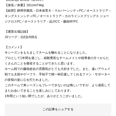
【身長／体重】181cm/74kg
【経歴】静岡学園高－日本体育大－マルバーンシティFC／オーストラリア－
キングストンシティFC／オーストラリア－カロラインスプリングス ジョー
ジクロスFC／オーストラリア－品川CC－藤枝MYFC
【通算出場記録】
J3リーグ：2試合/0得点
【コメント】
今シーズンをもちましてチームを離れることになりました。
プロとして1年間を過ごし、経験豊富なチームメイトや指導者の方々からた
くさんのことを吸収することができたと思います。
ホーム戦での藤枝総合の雰囲気がとても大好きでした。また、遠いアウェイ
戦でも太鼓やゲーフラ、手拍子で精一杯応援してくれるファン・サポーター
の皆様の姿に心を打たれました。
このチームで来シーズンもプレーできないのは悔しいですが、より成長して
またお会いできることを楽しみにしております。
1年間という短い間でしたが、ありがとうございました。
この記事をシェアする