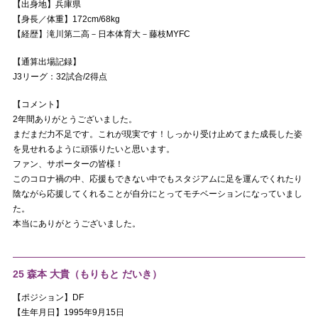
【出身地】兵庫県
【身長／体重】172cm/68kg
【経歴】滝川第二高－日本体育大－藤枝MYFC
【通算出場記録】
J3リーグ：32試合/2得点
【コメント】
2年間ありがとうございました。
まだまだ力不足です。これが現実です！しっかり受け止めてまた成長した姿
を見せれるように頑張りたいと思います。
ファン、サポーターの皆様！
このコロナ禍の中、応援もできない中でもスタジアムに足を運んでくれたり
陰ながら応援してくれることが自分にとってモチベーションになっていまし
た。
本当にありがとうございました。
25 森本 大貴（もりもと だいき）
【ポジション】DF
【生年月日】1995年9月15日