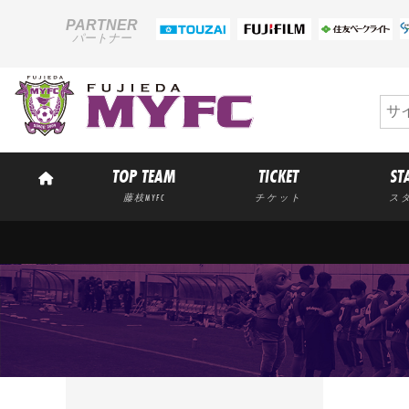
PARTNER
パートナー
TOP TEAM
TICKET
ST
藤枝MYFC
チケット
ス