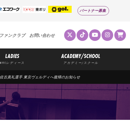
パートナー募集
ファンクラブ
お問い合わせ
LADIES
ACADEMY/SCHOOL
MYFCレディース
アカデミー/スクール
 佐古真礼選手 東京ヴェルディへ復帰のお知らせ