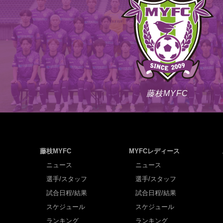
藤枝MYFC
藤枝MYFC
MYFCレディース
ニュース
ニュース
選手/スタッフ
選手/スタッフ
試合日程/結果
試合日程/結果
スケジュール
スケジュール
ランキング
ランキング