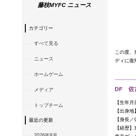
藤枝MYFC ニュース
カテゴリー
すべて見る
この度、
ニュース
ディに復
ホームゲーム
DF 佐
メディア
【生年月日
トップチーム
【出身地
【身長／体重
最近の更新
【経歴】
2026年8月