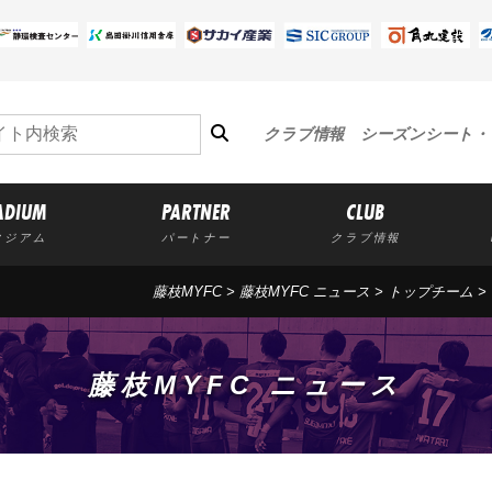
クラブ情報
シーズンシート・
ADIUM
PARTNER
CLUB
タジアム
パートナー
クラブ情報
藤枝MYFC
>
藤枝MYFC ニュース
>
トップチーム
>
藤枝MYFC ニュース