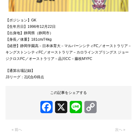
【ポジション】GK
【生年月日】1996年12月22日
【出身地】静岡県（静岡市）
【身長／体重】181cm/74kg
【経歴】静岡学園高－日本体育大－マルバーンシティFC／オーストラリア－
キングストンシティFC／オーストラリア－カロラインスプリングス ジョー
ジクロスFC／オーストラリア－品川CC－藤枝MYFC
【通算出場記録】
J3リーグ：2試合/0得点
この記事をシェアする
Facebook
X
Line
Copy
Link
« 前へ
次へ »