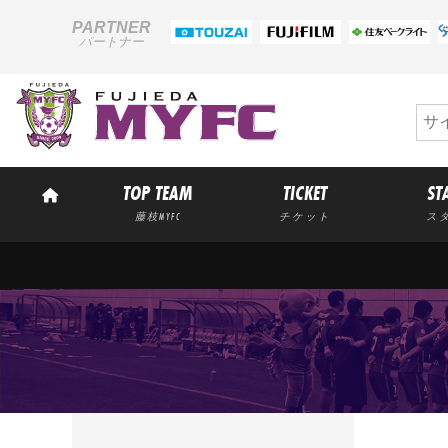
PARTNER
パートナー
TOP TEAM
TICKET
ST
藤枝MYFC
チケット
ス