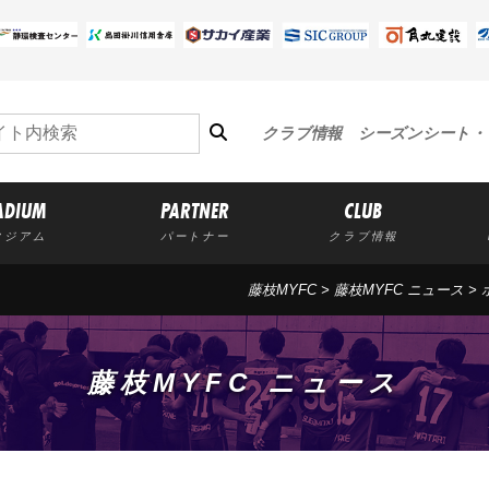
クラブ情報
シーズンシート・
ADIUM
PARTNER
CLUB
タジアム
パートナー
クラブ情報
藤枝MYFC
>
藤枝MYFC ニュース
>
藤枝MYFC ニュース