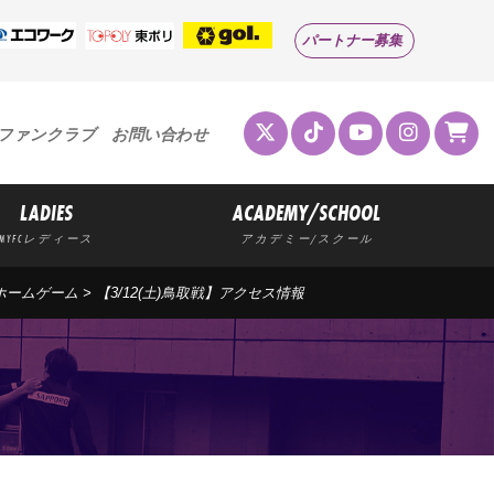
パートナー募集
ファンクラブ
お問い合わせ
LADIES
ACADEMY/SCHOOL
MYFCレディース
アカデミー/スクール
ホームゲーム
> 【3/12(土)鳥取戦】アクセス情報