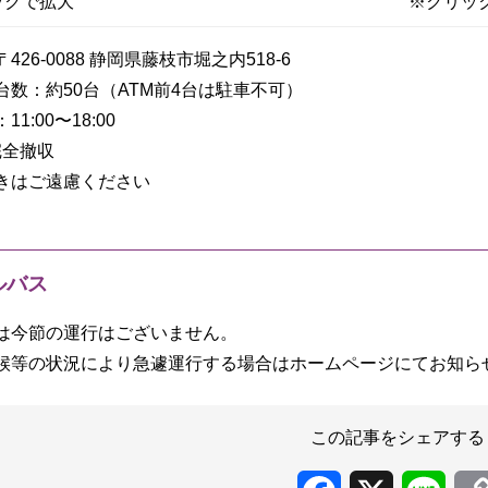
ックで拡大
※クリッ
426-0088 静岡県藤枝市堀之内518-6
台数：約50台（ATM前4台は駐車不可）
1:00〜18:00
0完全撤収
きはご遠慮ください
ルバス
は今節の運行はございません。
候等の状況により急遽運行する場合はホームページにてお知ら
この記事をシェアする