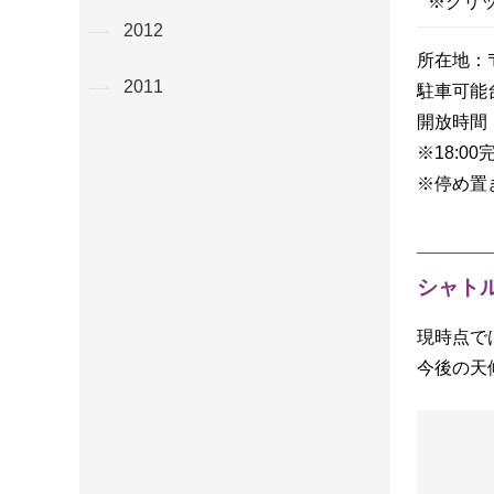
※クリ
2012
所在地：〒
2011
駐車可能
開放時間：1
※18:0
※停め置
シャト
現時点で
今後の天