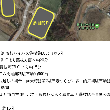
車
線 藤枝バイパス谷稲葉I.Cより約5分
津I.Cより藤枝方面へ約20分
藤枝岡部I.C より約15分
アム周辺無料駐車場約900台
お越しの場合、雨天時は第2駐車場ならびに多目的広場駐車場
通機関
駅より市自主運行バス・藤枝駅ゆらく線乗車「 藤枝総合運動公園
ー
り約15分