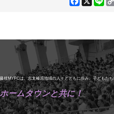
Facebook
X
Line
藤枝MYFCは、志太榛原地域の人々とともに歩み、子どもた
ホームタウンと共に！