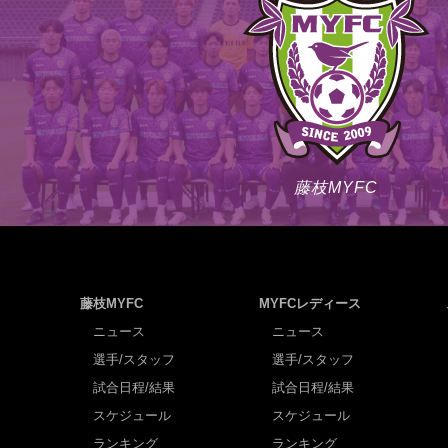
藤枝MYFC
藤枝MYFC
MYFCレディース
ニュース
ニュース
選手/スタッフ
選手/スタッフ
試合日程/結果
試合日程/結果
スケジュール
スケジュール
ランキング
ランキング