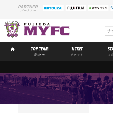
PARTNER
パートナー
TOP TEAM
TICKET
ST
藤枝MYFC
チケット
ス