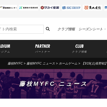
クラブ情報
シーズンシート・
ADIUM
PARTNER
CLUB
タジアム
パートナー
クラブ情報
藤枝MYFC
>
藤枝MYFC ニュース
>
ホームゲーム
> 【3/19(土)
藤枝MYFC ニュース