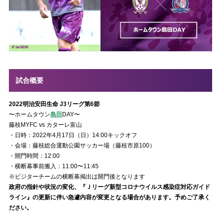
試合概要
2022明治安田生命 J3リーグ第6節
〜ホームタウン
島田
DAY〜
藤枝MYFC vs カターレ富山
・日時：2022年4月17日（日）14:00キックオフ
・会場：藤枝総合運動公園サッカー場（藤枝市原100）
・開門時間：12:00
・横断幕事前搬入：11:00〜11:45
※ビジターチームの横断幕掲出は開門後となります
政府の指針や状況の変化、『Ｊリーグ新型コロナウイルス感染症対応ガイド
ライン』の更新に伴い急遽内容が変更となる場合があります。予めご了承く
ださい。