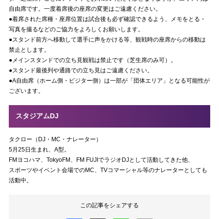
自由席です。一度着席後の座席の変更はご遠慮ください。
●着席された席種・座席位置は試合後も必ず確認できるよう、メモをとる・
写真を撮るなどのご協力をよろしくお願いします。
●スタンド前方へ移動して選手に声をかける等、観戦時の座席からの移動は
禁止とします。
●メインスタンドでの立ち見観戦は禁止です（芝生席のみ可）。
●スタンド最後列や通路での立ち見はご遠慮ください。
●A自由席（ホーム側・ビジター側）は一部が「団体エリア」となる可能性が
ございます。
スタジアムDJ
タクロー（DJ・MC・ナレーター）
5月25日生まれ、A型。
FMヨコハマ、TokyoFM、FM FUJIでラジオDJとして活動してきた他、
スポーツやイベント会場でのMC、TVコマーシャル等のナレーターとしても
活動中。
この記事をシェアする