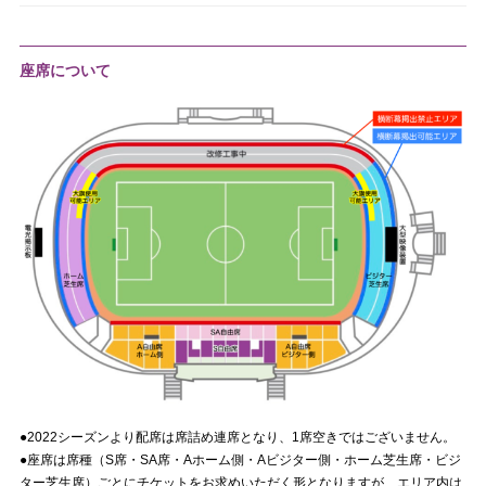
座席について
●2022シーズンより配席は席詰め連席となり、1席空きではございません。
●座席は席種（S席・SA席・Aホーム側・Aビジター側・ホーム芝生席・ビジ
ター芝生席）ごとにチケットをお求めいただく形となりますが、エリア内は