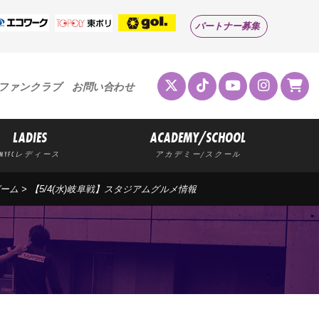
パートナー募集
ファンクラブ
お問い合わせ
LADIES
ACADEMY/SCHOOL
MYFCレディース
アカデミー/スクール
ーム
> 【5/4(水)岐阜戦】スタジアムグルメ情報