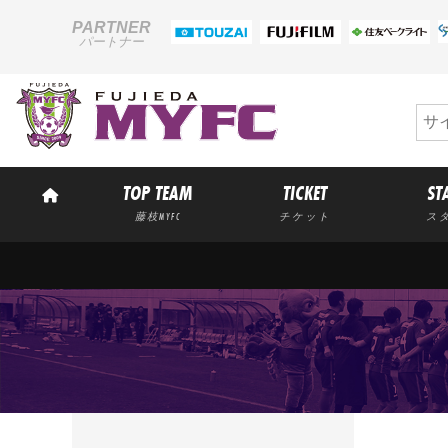
PARTNER
パートナー
TOP TEAM
TICKET
ST
藤枝MYFC
チケット
ス