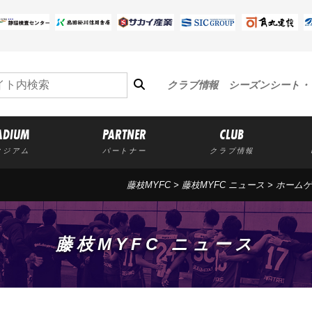
クラブ情報
シーズンシート・
ADIUM
PARTNER
CLUB
タジアム
パートナー
クラブ情報
藤枝MYFC
>
藤枝MYFC ニュース
>
ホームゲ
藤枝MYFC ニュース