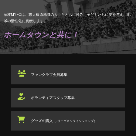
藤枝MYFCは、志太榛原地域の人々とともに歩み、子どもたちに夢を与え、地
域の活性化に貢献します。
ホームタウンと共に！
ファンクラブ
会員募集
ボランティアスタッフ
募集
グッズの購入
（Jリーグオンラインショップ）