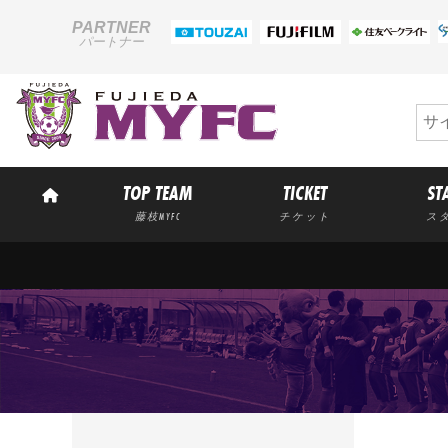
PARTNER
パートナー
TOP TEAM
TICKET
ST
藤枝MYFC
チケット
ス