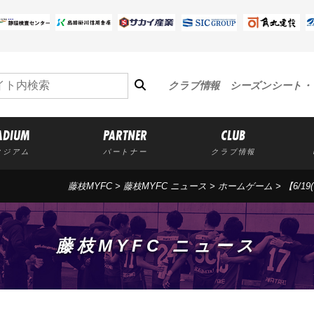
クラブ情報
シーズンシート・
ADIUM
PARTNER
CLUB
タジアム
パートナー
クラブ情報
藤枝MYFC
>
藤枝MYFC ニュース
>
ホームゲーム
> 【6/
藤枝MYFC ニュース