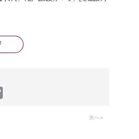
ジ
Copy
Link
次へ »