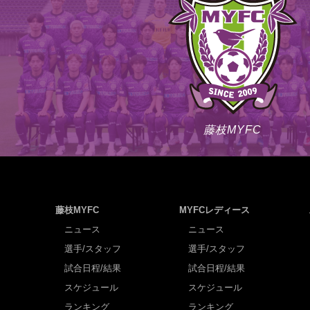
藤枝MYFC
藤枝MYFC
MYFCレディース
ニュース
ニュース
選手/スタッフ
選手/スタッフ
試合日程/結果
試合日程/結果
スケジュール
スケジュール
ランキング
ランキング