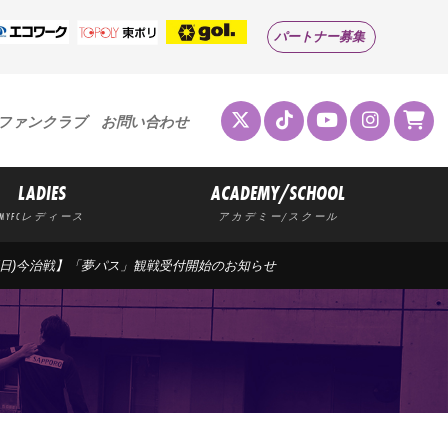
パートナー募集
ファンクラブ
お問い合わせ
LADIES
ACADEMY/SCHOOL
MYFCレディース
アカデミー/スクール
19(日)今治戦】「夢パス」観戦受付開始のお知らせ