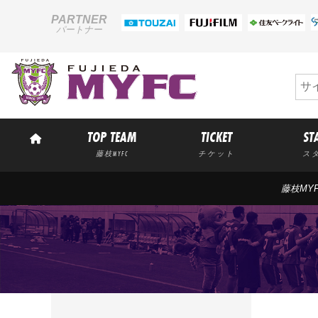
PARTNER
パートナー
TOP TEAM
TICKET
ST
藤枝MYFC
チケット
ス
藤枝MY