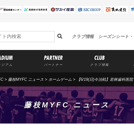
クラブ情報
シーズンシート・
ADIUM
PARTNER
CLUB
タジアム
パートナー
クラブ情報
FC
>
藤枝MYFC ニュース
>
ホームゲーム
> 【6/19(日)今治戦】若林歯科医院
藤枝MYFC ニュース