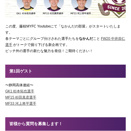
この度、藤枝MYFC Youtubeにて「なかんだの部屋」がスタートいたしま
す。
各テーマごとにグループ分けされた選手たちを
なかんだ
こと
FW20 中井崇仁
選手
がトークで掘り下げる新企画です。
ピッチ外の選手の新たな魅力を発信！ご期待ください！
第1回ゲスト
〜静岡高体連組〜
GK1 杉本拓也選手
MF15 杉田真彦選手
MF33 河上将平選手
皆様から質問を募集します！