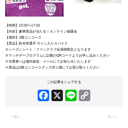
【時間】15:00〜17:00
【内容】豪華景品が当たる！オンライン抽選会
【場所】2階コンコース
【景品】鈴木惇選手 サイン入りスパイク
※シーズンシート・ファンクラブ会員様限定となります
※マッチデープログラムに記載のQRコードよりお申し込みください
※当選者へは場内放送・メールにてお知らせいたします
※景品は2階コンコースグッズ売り場にてお受け取りください
この記事をシェアする
Facebook
X
Line
Copy
Link
« 前へ
次へ »