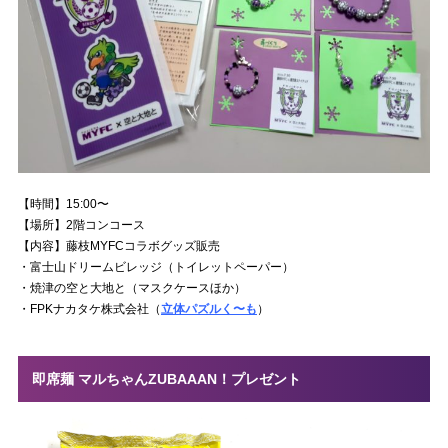
【時間】15:00〜
【場所】2階コンコース
【内容】藤枝MYFCコラボグッズ販売
・富士山ドリームビレッジ（トイレットペーパー）
・焼津の空と大地と（マスクケースほか）
・FPKナカタケ株式会社（
立体パズルく〜も
）
即席麺 マルちゃんZUBAAAN！プレゼント