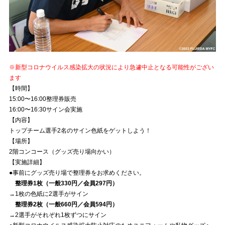
※新型コロナウイルス感染拡大の状況により急遽中止となる可能性がござい
ます
【時間】
15:00〜16:00整理券販売
16:00〜16:30サイン会実施
【内容】
トップチーム選手2名のサイン色紙をゲットしよう！
【場所】
2階コンコース（グッズ売り場向かい）
【実施詳細】
●事前にグッズ売り場で整理券をお求めください。
整理券1枚（一般330円／会員297円）
→1枚の色紙に2選手がサイン
整理券2枚（一般660円／会員594円）
→2選手がそれぞれ1枚ずつにサイン