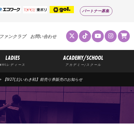
パートナー募集
ファンクラブ
お問い合わせ
LADIES
ACADEMY/SCHOOL
MYFCレディース
アカデミー/スクール
> 【8/27(土)いわき戦】前売り券販売のお知らせ