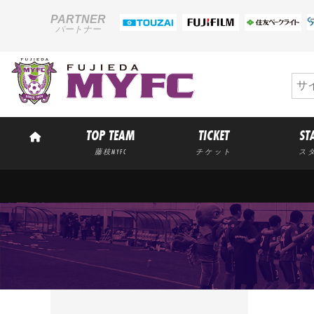
PARTNER
パートナー
TOP TEAM
TICKET
ST
藤枝MYFC
チケット
ス