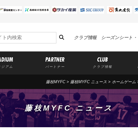
クラブ情報
シーズンシート・
ADIUM
PARTNER
CLUB
タジアム
パートナー
クラブ情報
藤枝MYFC
>
藤枝MYFC ニュース
>
ホームゲーム
藤枝MYFC ニュース