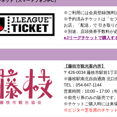
ネット（スマートフォン/PC）
※ご利用には会員登録(無料
※予約済みチケットは「セブ
お店」「配送」で 引き取り
※別途、店頭発券手数料が
●Jリーグチケットで購入す
【藤枝市観光案内所】
〒426-0034 藤枝市駅前1丁目
※藤枝駅南北自由通路 北口
TEL：054-647-1144
営業時間：10:00～17:0
※前売り券のみの販売です
※チケットご購入時には来
※ビジター芝生席のチケッ