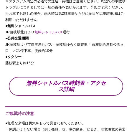
※スタジアム周辺の公道での送迎・待機はご遠慮ください。周辺での事故や
トラブルにつきましては一切の責任を負いかねます、予めご了承ください。
※お車でお越しの場合、雨天時は第2駐車場ならびに多目的広場駐車場はご
利用いただけません。
●無料シャトルバス
JR藤枝駅北口より
無料シャトルバス
運行
●公共交通機関
JR藤枝駅より市自主運行バス・藤枝駅ゆらく線乗車「 藤枝総合運動公園入
口 」バス停下車、徒歩約10分
●タクシー
藤枝駅より約15分
無料シャトルバス時刻表・アクセ
ス詳細
ご観戦時の注意
●無理な来場は勇気をもって見合わせてください。
・体調がよくない場合（例：発熱、咳、喉の痛み、だるさ、味覚嗅覚の異常