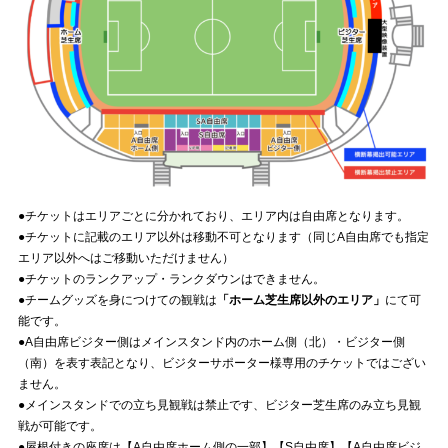
●チケットはエリアごとに分かれており、エリア内は自由席となります。
●チケットに記載のエリア以外は移動不可となります（同じA自由席でも指定
エリア以外へはご移動いただけません）
●チケットのランクアップ・ランクダウンはできません。
●チームグッズを身につけての観戦は
「ホーム芝生席以外のエリア」
にて可
能です。
●A自由席ビジター側はメインスタンド内のホーム側（北）・ビジター側
（南）を表す表記となり、ビジターサポーター様専用のチケットではござい
ません。
●メインスタンドでの立ち見観戦は禁止です、ビジター芝生席のみ立ち見観
戦が可能です。
●屋根付きの座席は【A自由席ホーム側の一部】【S自由席】【A自由席ビジ