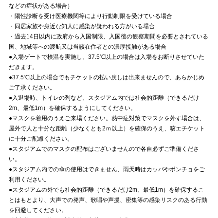
などの症状がある場合）
・陽性診断を受け医療機関等により行動制限を受けている場合
・同居家族や身近な知人に感染が疑われる方がいる場合
・過去14日以内に政府から入国制限、入国後の観察期間を必要とされている
国、地域等への渡航又は当該在住者との濃厚接触がある場合
●入場ゲートで検温を実施し、37.5℃以上の場合は入場をお断りさせていた
だきます。
●37.5℃以上の場合でもチケットの払い戻しは出来ませんので、あらかじめ
ご了承ください。
●入退場時、トイレの列など、スタジアム内では社会的距離（できるだけ
2m、最低1m）を確保するようにしてください。
●マスクを着用のうえご来場ください。熱中症対策でマスクを外す場合は、
屋外で人と十分な距離（少なくとも2ｍ以上）を確保のうえ、咳エチケット
に十分ご配慮ください。
●スタジアムでのマスクの配布はございませんので各自必ずご準備くださ
い。
●スタジアム内での傘の使用はできません、雨天時はカッパやポンチョをご
利用ください。
●スタジアムの外でも社会的距離（できるだけ2m、最低1m）を確保するこ
とはもとより、大声での発声、歌唱や声援、密集等の感染リスクのある行動
を回避してください。