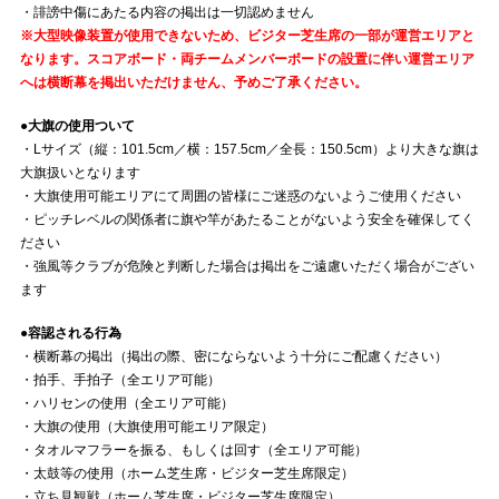
・誹謗中傷にあたる内容の掲出は一切認めません
※大型映像装置が使用できないため、ビジター芝生席の一部が運営エリアと
なります。スコアボード・両チームメンバーボードの設置に伴い運営エリア
へは横断幕を掲出いただけません、予めご了承ください。
●大旗の使用ついて
・Lサイズ（縦：101.5cm／横：157.5cm／全長：150.5cm）より大きな旗は
大旗扱いとなります
・大旗使用可能エリアにて周囲の皆様にご迷惑のないようご使用ください
・ピッチレベルの関係者に旗や竿があたることがないよう安全を確保してく
ださい
・強風等クラブが危険と判断した場合は掲出をご遠慮いただく場合がござい
ます
●容認される行為
・横断幕の掲出（掲出の際、密にならないよう十分にご配慮ください）
・拍手、手拍子（全エリア可能）
・ハリセンの使用（全エリア可能）
・大旗の使用（大旗使用可能エリア限定）
・タオルマフラーを振る、もしくは回す（全エリア可能）
・太鼓等の使用（ホーム芝生席・ビジター芝生席限定）
・立ち見観戦（ホーム芝生席・ビジター芝生席限定）