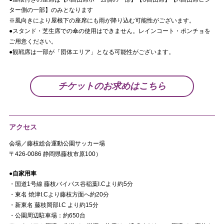
ター側の一部】のみとなります
※風向きにより屋根下の座席にも雨が降り込む可能性がございます。
●スタンド・芝生席での傘の使用はできません。レインコート・ポンチョを
ご用意ください。
●観戦席は一部が「団体エリア」となる可能性がございます。
チケットのお求めはこちら
アクセス
会場／藤枝総合運動公園サッカー場
〒426-0086 静岡県藤枝市原100）
●自家用車
・国道1号線 藤枝バイパス谷稲葉I.Cより約5分
・東名 焼津I.Cより藤枝方面へ約20分
・新東名 藤枝岡部I.C より約15分
・公園周辺駐車場：約650台