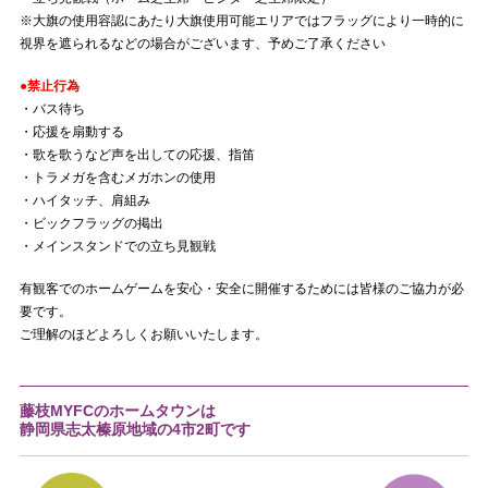
※大旗の使用容認にあたり大旗使用可能エリアではフラッグにより一時的に
視界を遮られるなどの場合がございます、予めご了承ください
●禁止行為
・バス待ち
・応援を扇動する
・歌を歌うなど声を出しての応援、指笛
・トラメガを含むメガホンの使用
・ハイタッチ、肩組み
・ビックフラッグの掲出
・メインスタンドでの立ち見観戦
有観客でのホームゲームを安心・安全に開催するためには皆様のご協力が必
要です。
ご理解のほどよろしくお願いいたします。
藤枝MYFCのホームタウンは
静岡県志太榛原地域の4市2町です