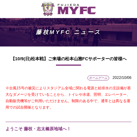
藤枝MYFC ニュース
【10/9(日)松本戦】ご来場の松本山雅FCサポーターの皆様へ
2022/10/06
ホームゲーム
※台風15号の被災によりスタジアム全域に関わる電源と給排水の主設備が甚
大なダメージを受けていることから、トイレや水道、照明、エレベーター、
自動販売機等がご利用いただけません。制限のある中で、通常とは異なる運
用での試合開催となります。
ようこそ 藤枝・志太榛原地域へ！