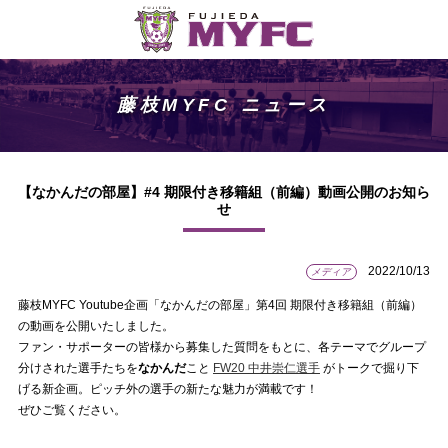
藤枝MYFC ニュース
【なかんだの部屋】#4 期限付き移籍組（前編）動画公開のお知ら
せ
2022/10/13
メディア
藤枝MYFC Youtube企画「なかんだの部屋」第4回 期限付き移籍組（前編）
の動画を公開いたしました。
ファン・サポーターの皆様から募集した質問をもとに、各テーマでグループ
分けされた選手たちを
なかんだ
こと
FW20 中井崇仁選手
がトークで掘り下
げる新企画。ピッチ外の選手の新たな魅力が満載です！
ぜひご覧ください。