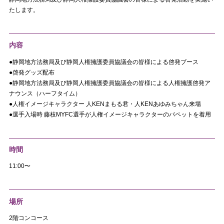
たします。
内容
●静岡地方法務局及び静岡人権擁護委員協議会の皆様による啓発ブース
●啓発グッズ配布
●静岡地方法務局及び静岡人権擁護委員協議会の皆様による人権擁護啓発ア
ナウンス（ハーフタイム）
●人権イメージキャラクター 人KENまもる君・人KENあゆみちゃん来場
●選手入場時 藤枝MYFC選手が人権イメージキャラクターのパペットを着用
時間
11:00〜
場所
2階コンコース