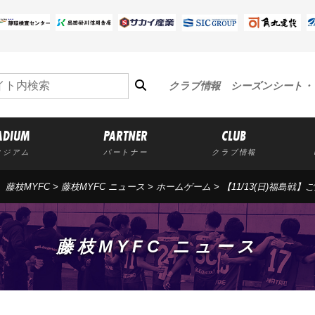
クラブ情報
シーズンシート・
ADIUM
PARTNER
CLUB
タジアム
パートナー
クラブ情報
藤枝MYFC
>
藤枝MYFC ニュース
>
ホームゲーム
> 【11/13(日)福島
藤枝MYFC ニュース