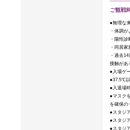
ご観戦
●無理な
・体調が
・陽性診
・同居家
・過去1
接触があ
●入場ゲ
●37.
●入退場
●マスク
を確保の
●スタジ
●スタジ
●スタジ