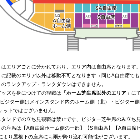
トはエリアごとに分かれており、エリア内は自由席となります
トに記載のエリア以外は移動不可となります（同じA自由席で
トのランクアップ・ランクダウンはできません。
グッズを身につけての観戦は
「ホーム芝生席以外のエリア」
に
席ビジター側はメインスタンド内のホーム側（北）・ビジター
ケットではございません。
スタンドでの立ち見観戦は禁止です、ビジター芝生席のみ立ち
きの座席は【A自由席ホーム側の一部】【S自由席】【A自由席
により屋根下の座席にも雨が降り込む可能性がございます。