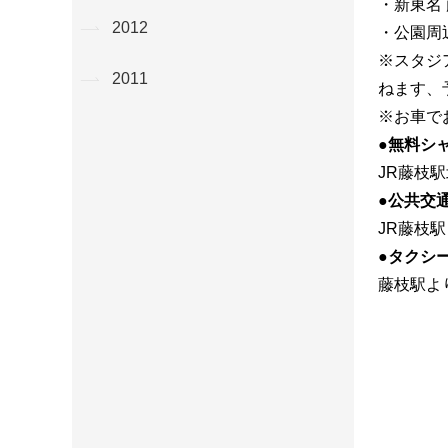
・新東名 
2012
・公園周
※スタジ
2011
ねます、
※お車で
●無料シ
JR藤枝
●公共交
JR藤枝
●タクシ
藤枝駅よ