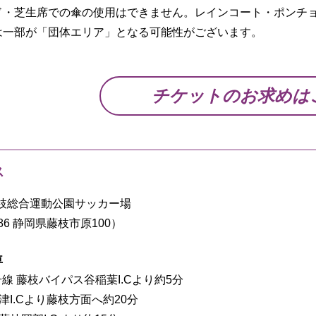
ド・芝生席での傘の使用はできません。レインコート・ポンチ
は一部が「団体エリア」となる可能性がございます。
チケットのお求めは
ス
枝総合運動公園サッカー場
086 静岡県藤枝市原100）
車
線 藤枝バイパス谷稲葉I.Cより約5分
津I.Cより藤枝方面へ約20分