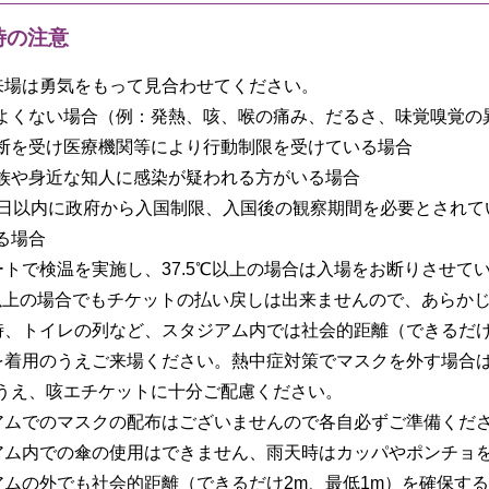
時の注意
来場は勇気をもって見合わせてください。
よくない場合（例：発熱、咳、喉の痛み、だるさ、味覚嗅覚の
断を受け医療機関等により行動制限を受けている場合
族や身近な知人に感染が疑われる方がいる場合
4日以内に政府から入国制限、入国後の観察期間を必要とされ
る場合
ートで検温を実施し、37.5℃以上の場合は入場をお断りさせて
5℃以上の場合でもチケットの払い戻しは出来ませんので、あらか
時、トイレの列など、スタジアム内では社会的距離（できるだけ
を着用のうえご来場ください。熱中症対策でマスクを外す場合
うえ、咳エチケットに十分ご配慮ください。
アムでのマスクの配布はございませんので各自必ずご準備くだ
アム内での傘の使用はできません、雨天時はカッパやポンチョ
アムの外でも社会的距離（できるだけ2m、最低1m）を確保す