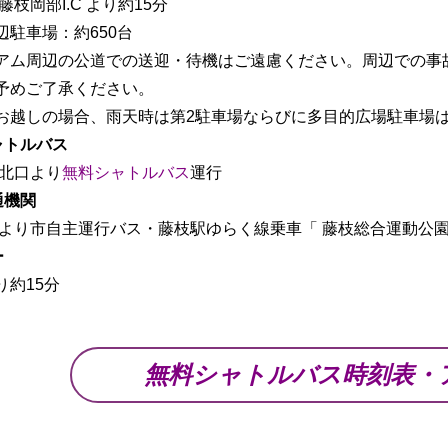
藤枝岡部I.C より約15分
辺駐車場：約650台
アム周辺の公道での送迎・待機はご遠慮ください。周辺での事
予めご了承ください。
お越しの場合、雨天時は第2駐車場ならびに多目的広場駐車場
ャトルバス
駅北口より
無料シャトルバス
運行
通機関
駅より市自主運行バス・藤枝駅ゆらく線乗車「 藤枝総合運動公園
ー
り約15分
無料シャトルバス時刻表・