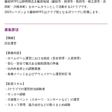
藤枝MYFCは静岡県志太榛原地域（藤枝市・焼津市・島田市・牧之原市・吉
田町・川根本町）をホームタウンとして活動するJクラブです。
2023シーズンより藤枝MYFCはクラブ初となるJ2リーグに所属します。
募集要項
【職種】
試合運営
【業務内容】
・ホームゲーム運営における統括（安全管理・人員管理）
・安心・安全で魅力ある観戦環境の準備
・社内外各所との調整業務
・各種イベントおよびアウェイゲーム運営対応 等
【歓迎スキル】
・Jクラブでの運営担当経験者
・サッカー経験
・大規模イベント（スポーツ・コンサートなど）の運営
・スタッフ管理、協力会社などの取りまとめ経験