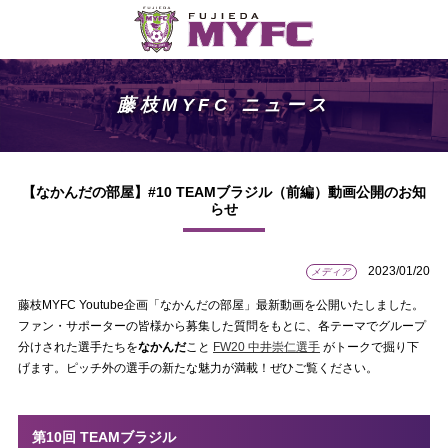
藤枝MYFC ニュース
【なかんだの部屋】#10 TEAMブラジル（前編）動画公開のお知
らせ
2023/01/20
メディア
藤枝MYFC Youtube企画「なかんだの部屋」最新動画を公開いたしました。
ファン・サポーターの皆様から募集した質問をもとに、各テーマでグループ
分けされた選手たちを
なかんだ
こと
FW20 中井崇仁選手
がトークで掘り下
げます。ピッチ外の選手の新たな魅力が満載！ぜひご覧ください。
第10回 TEAMブラジル