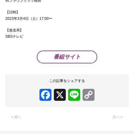
vsブラウブリッツ秋田
【日時】
2023年3月4日（土）17:00〜
【放送局】
SBSテレビ
番組サイト
この記事をシェアする
Facebook
X
Line
Copy
Link
« 前へ
次へ »