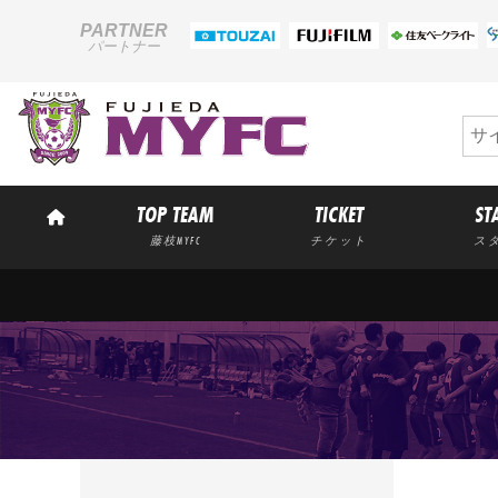
PARTNER
パートナー
TOP TEAM
TICKET
ST
藤枝MYFC
チケット
ス