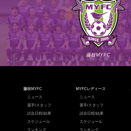
藤枝MYFC
藤枝MYFC
MYFCレディース
ニュース
ニュース
選手/スタッフ
選手/スタッフ
試合日程/結果
試合日程/結果
スケジュール
スケジュール
ランキング
ランキング