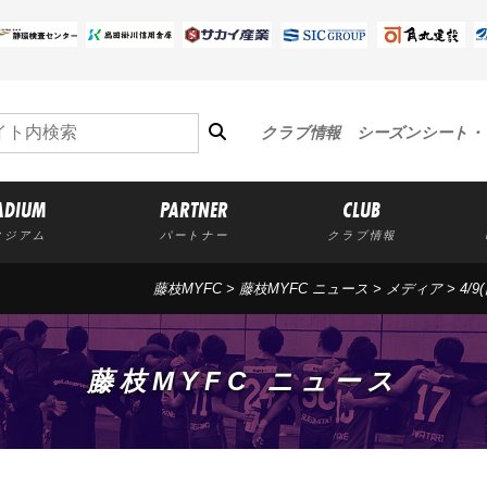
クラブ情報
シーズンシート・
ADIUM
PARTNER
CLUB
タジアム
パートナー
クラブ情報
藤枝MYFC
>
藤枝MYFC ニュース
>
メディア
> 4/
藤枝MYFC ニュース