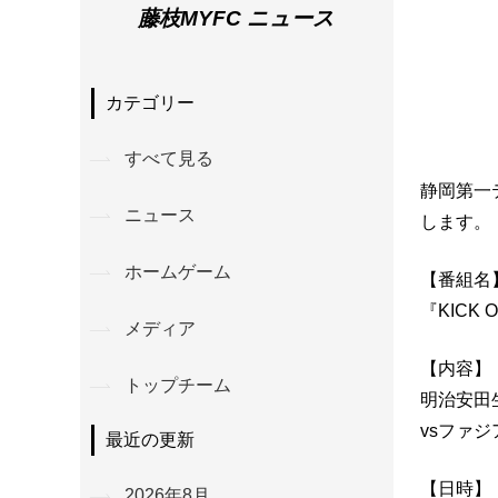
藤枝MYFC ニュース
カテゴリー
すべて見る
静岡第一テ
ニュース
します。
ホームゲーム
【番組名
『KICK 
メディア
【内容】
トップチーム
明治安田
vsファ
最近の更新
【日時】
2026年8月