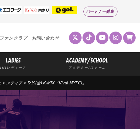
パートナー募集
ファンクラブ
お問い合わせ
LADIES
ACADEMY/SCHOOL
MYFCレディース
アカデミー/スクール
ス
>
メディア
> 5/19(金) K-MIX『Viva! MYFC!』