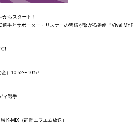
ンからスタート！
FC選手とサポーター・リスナーの皆様が繋がる番組『Viva! M
】
FC!
金）10:52〜10:57
】
ディ選手
】
局 K-MIX（静岡エフエム放送）