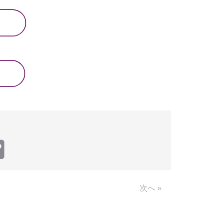
Copy
Link
次へ »