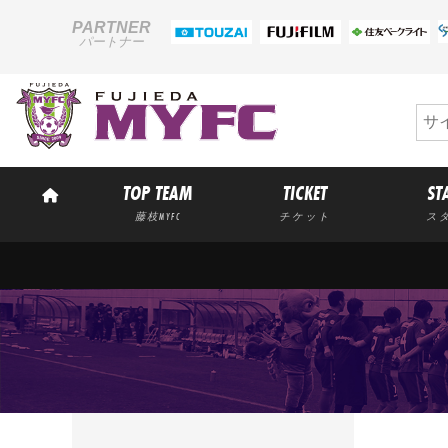
PARTNER
パートナー
TOP TEAM
TICKET
ST
藤枝MYFC
チケット
ス