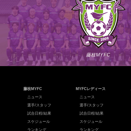
藤枝MYFC
藤枝MYFC
MYFCレディース
ニュース
ニュース
選手/スタッフ
選手/スタッフ
試合日程/結果
試合日程/結果
スケジュール
スケジュール
ランキング
ランキング