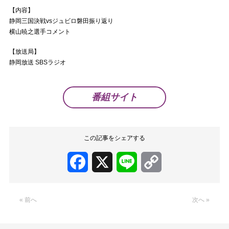
【内容】
静岡三国決戦vsジュビロ磐田振り返り
横山暁之選手コメント
【放送局】
静岡放送 SBSラジオ
番組サイト
この記事をシェアする
Facebook
X
Line
Copy
Link
« 前へ
次へ »