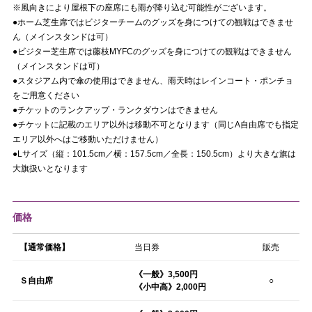
※風向きにより屋根下の座席にも雨が降り込む可能性がございます。
●ホーム芝生席ではビジターチームのグッズを身につけての観戦はできませ
ん（メインスタンドは可）
●ビジター芝生席では藤枝MYFCのグッズを身につけての観戦はできません
（メインスタンドは可）
●スタジアム内で傘の使用はできません、雨天時はレインコート・ポンチョ
をご用意ください
●チケットのランクアップ・ランクダウンはできません
●チケットに記載のエリア以外は移動不可となります（同じA自由席でも指定
エリア以外へはご移動いただけません）
●Lサイズ（縦：101.5cm／横：157.5cm／全長：150.5cm）より大きな旗は
大旗扱いとなります
価格
【通常価格】
当日券
販売
《一般》3,500円
Ｓ自由席
○
《小中高》2,000円