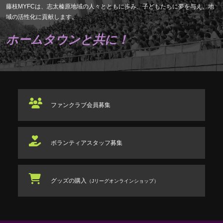
藤枝MYFCは、志太榛原地域の人々とともに歩み、子どもたちに夢を与え、地
域の活性化に貢献します。
ホームタウンと共に！
ファンクラブ
会員募集
ボランティアスタッフ
募集
グッズの購入
（Jリーグオンラインショップ）