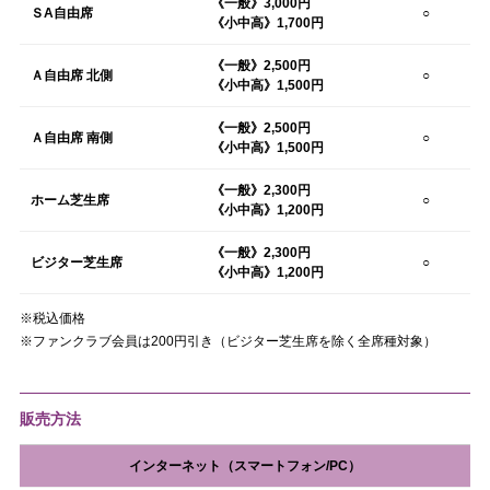
《一般》3,000円
ＳA自由席
○
《小中高》1,700円
《一般》2,500円
Ａ自由席 北側
○
《小中高》1,500円
《一般》2,500円
Ａ自由席 南側
○
《小中高》1,500円
《一般》2,300円
ホーム芝生席
○
《小中高》1,200円
《一般》2,300円
ビジター芝生席
○
《小中高》1,200円
※税込価格
※ファンクラブ会員は200円引き（ビジター芝生席を除く全席種対象）
販売方法
インターネット（スマートフォン/PC）