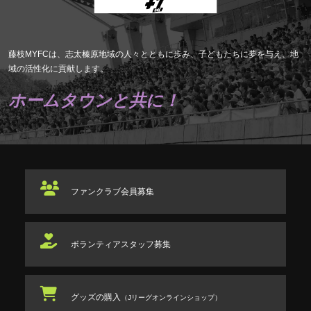
藤枝MYFCは、志太榛原地域の人々とともに歩み、子どもたちに夢を与え、地
域の活性化に貢献します。
ホームタウンと共に！
ファンクラブ
会員募集
ボランティアスタッフ
募集
グッズの購入
（Jリーグオンラインショップ）