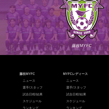
藤枝MYFC
藤枝MYFC
MYFCレディース
ニュース
ニュース
選手/スタッフ
選手/スタッフ
試合日程/結果
試合日程/結果
スケジュール
スケジュール
ランキング
ランキング