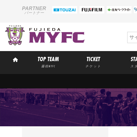
PARTNER
パートナー
TOP TEAM
TICKET
ST
藤枝MYFC
チケット
ス