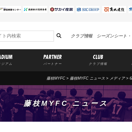
クラブ情報
シーズンシート・
ADIUM
PARTNER
CLUB
タジアム
パートナー
クラブ情報
藤枝MYFC
>
藤枝MYFC ニュース
>
メディア
> 
藤枝MYFC ニュース