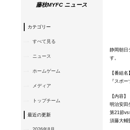
藤枝MYFC ニュース
カテゴリー
すべて見る
静岡朝日
ニュース
す。
ホームゲーム
【番組名
『スポー
メディア
【内容】
トップチーム
明治安田
第21節v
最近の更新
須藤大輔
2026年8月