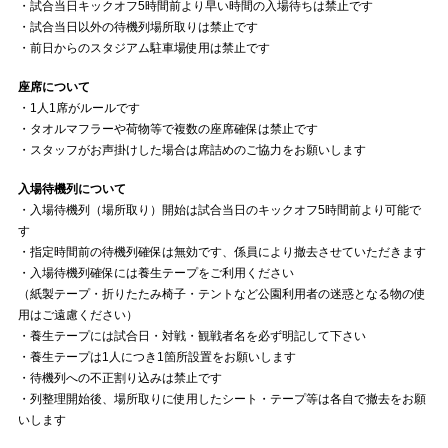
・試合当日キックオフ5時間前より早い時間の入場待ちは禁止です
・試合当日以外の待機列場所取りは禁止です
・前日からのスタジアム駐車場使用は禁止です
座席について
・1人1席がルールです
・タオルマフラーや荷物等で複数の座席確保は禁止です
・スタッフがお声掛けした場合は席詰めのご協力をお願いします
入場待機列について
・入場待機列（場所取り）開始は試合当日のキックオフ5時間前より可能で
す
・指定時間前の待機列確保は無効です、係員により撤去させていただきます
・入場待機列確保には養生テープをご利用ください
（紙製テープ・折りたたみ椅子・テントなど公園利用者の迷惑となる物の使
用はご遠慮ください）
・養生テープには試合日・対戦・観戦者名を必ず明記して下さい
・養生テープは1人につき1箇所設置をお願いします
・待機列への不正割り込みは禁止です
・列整理開始後、場所取りに使用したシート・テープ等は各自で撤去をお願
いします