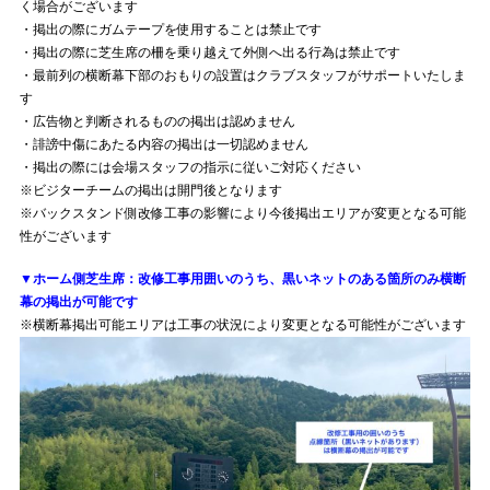
く場合がございます
・掲出の際にガムテープを使用することは禁止です
・掲出の際に芝生席の柵を乗り越えて外側へ出る行為は禁止です
・最前列の横断幕下部のおもりの設置はクラブスタッフがサポートいたしま
す
・広告物と判断されるものの掲出は認めません
・誹謗中傷にあたる内容の掲出は一切認めません
・掲出の際には会場スタッフの指示に従いご対応ください
※ビジターチームの掲出は開門後となります
※バックスタンド側改修工事の影響により今後掲出エリアが変更となる可能
性がございます
▼ホーム側芝生席：改修工事用囲いのうち、黒いネットのある箇所のみ横断
幕の掲出が可能です
※横断幕掲出可能エリアは工事の状況により変更となる可能性がございます