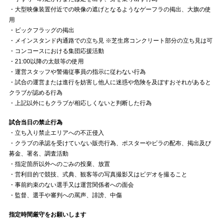
・大型映像装置付近での映像の遮げとなるようなゲーフラの掲出、大旗の使
用
・ビックフラッグの掲出
・メインスタンド内通路での立ち見 ※芝生席コンクリート部分の立ち見は可
・コンコースにおける集団応援活動
・21:00以降の太鼓等の使用
・運営スタッフや警備従事員の指示に従わない行為
・試合の運営または進行を妨害し他人に迷惑や危険を及ぼすおそれがあると
クラブが認める行為
・上記以外にもクラブが相応しくないと判断した行為
試合当日の禁止行為
・立ち入り禁止エリアへの不正侵入
・クラブの承認を受けていない販売行為、ポスターやビラの配布、掲出及び
募金、署名、調査活動
・指定箇所以外へのごみの投棄、放置
・営利目的で競技、式典、観客等の写真撮影又はビデオを撮ること
・事前約束のない選手又は運営関係者への面会
・監督、選手や審判への罵声、誹謗、中傷
指定時間厳守をお願いします