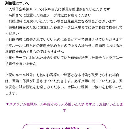
列整理について
・入場予定時刻10〜15分前を目安に係員が整理させていただきます
・時間までに設置した養生テープ付近にお戻りください
・列整理時にお戻りいただけない場合は最後尾になる場合がございます
・待機列確保のために設置した養生テープは入場までに必ず各自で撤去して
ください
・列解消後に撤去されていないものは係員がすべて破棄させていただきます
※本ルールは待ち列の確保を認めるものであり入場順番、自由席における座
席確保を確約するものではありません
※養生テープが剥がれた場合や置いていた荷物が紛失した場合もクラブは一
切責任を負いません
上記のルール以外にも他のお客様のご迷惑となる行為が見受けられた場合
は、警備・係員が注意させていただきます。必ず指示に従っていただき、安
全安心に試合観戦をお楽しみください。皆様のご理解、ご協力をお願いいた
します。
▼スタジアム観戦ルールを厳守のうえ応援いただきますようお願いいたしま
す