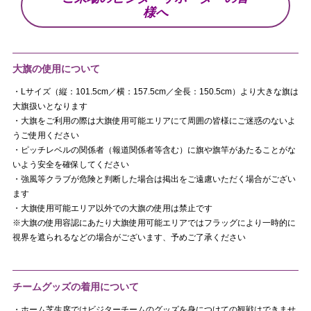
様へ
大旗の使用について
・Lサイズ（縦：101.5cm／横：157.5cm／全長：150.5cm）より大きな旗は
大旗扱いとなります
・大旗をご利用の際は大旗使用可能エリアにて周囲の皆様にご迷惑のないよ
うご使用ください
・ピッチレベルの関係者（報道関係者等含む）に旗や旗竿があたることがな
いよう安全を確保してください
・強風等クラブが危険と判断した場合は掲出をご遠慮いただく場合がござい
ます
・大旗使用可能エリア以外での大旗の使用は禁止です
※大旗の使用容認にあたり大旗使用可能エリアではフラッグにより一時的に
視界を遮られるなどの場合がございます、予めご了承ください
チームグッズの着用について
・ホーム芝生席ではビジターチームのグッズを身につけての観戦はできませ