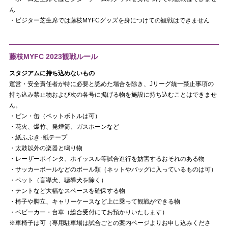
ん
・ビジター芝生席では藤枝MYFCグッズを身につけての観戦はできません
藤枝MYFC 2023観戦ルール
スタジアムに持ち込めないもの
運営・安全責任者が特に必要と認めた場合を除き、Jリーグ統一禁止事項の
持ち込み禁止物および次の各号に掲げる物を施設に持ち込むことはできませ
ん。
・ビン・缶（ペットボトルは可）
・花火、爆竹、発煙筒、ガスホーンなど
・紙ふぶき･紙テープ
・太鼓以外の楽器と鳴り物
・レーザーポインタ、ホイッスル等試合進行を妨害するおそれのある物
・サッカーボールなどのボール類（ネットやバッグに入っているものは可）
・ペット（盲導犬、聴導犬を除く）
・テントなど大幅なスペースを確保する物
・椅子や脚立、キャリーケースなど上に乗って観戦ができる物
・ベビーカー・台車（総合受付にてお預かりいたします）
※車椅子は可（専用駐車場は試合ごとの案内ページよりお申し込みくださ