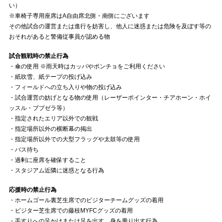
い）
※車椅子専用座席はA自由席北側・南側にございます
その他試合の運営または進行を妨害し、他人に迷惑または危険を及ぼす等の
おそれがあると警備従事員が認める物
試合観戦時の禁止行為
・傘の使用 ※雨天時はカッパやポンチョをご利用ください
・紙吹雪、紙テープの投げ込み
・フィールドへの立ち入りや物の投げ込み
・試合運営の妨げとなる物の使用（レーザーポインター・チアホーン・ホイ
ッスル・ブブゼラ等）
・指定されたエリア以外での観戦
・指定場所以外の横断幕の掲出
・指定場所以外での大型フラッグや太鼓等の使用
・バス待ち
・過剰に座席を確保すること
・スタジアム近隣に迷惑となる行為
応援時の禁止行為
・ホームゴール裏芝生席でのビジターチームグッズの着用
・ビジター芝生席での藤枝MYFCグッズの着用
・手すりへの足かけまたは足を出す、身を乗り出す行為