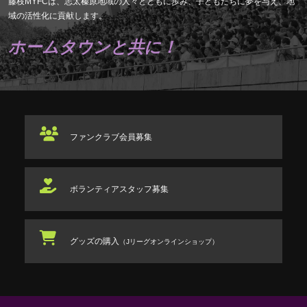
藤枝MYFCは、志太榛原地域の人々とともに歩み、子どもたちに夢を与え、地
域の活性化に貢献します。
ホームタウンと共に！
ファンクラブ
会員募集
ボランティアスタッフ
募集
グッズの購入
（Jリーグオンラインショップ）