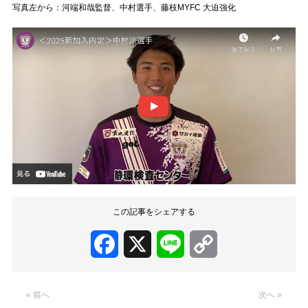
写真左から：河端和哉監督、中村選手、藤枝MYFC 大迫強化
この記事をシェアする
Facebook
X
Line
Copy
Link
« 前へ
次へ »