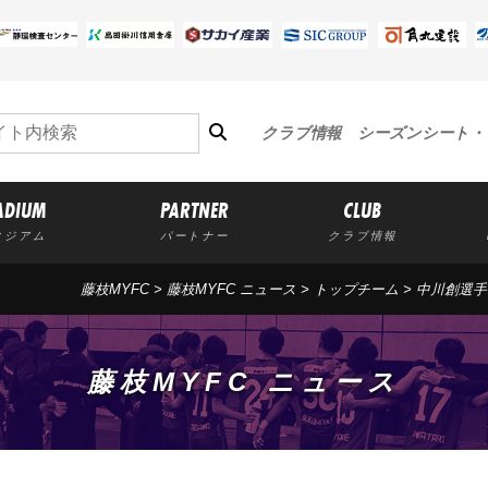
クラブ情報
シーズンシート・
ADIUM
PARTNER
CLUB
タジアム
パートナー
クラブ情報
藤枝MYFC
>
藤枝MYFC ニュース
>
トップチーム
> 中川創選
藤枝MYFC ニュース