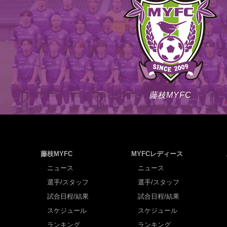
藤枝MYFC
藤枝MYFC
MYFCレディース
ニュース
ニュース
選手/スタッフ
選手/スタッフ
試合日程/結果
試合日程/結果
スケジュール
スケジュール
ランキング
ランキング