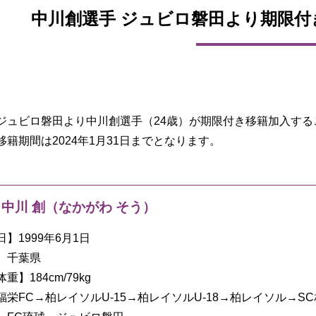
中川創選手 ジュビロ磐田より期限
ジュビロ磐田より中川創選手（24歳）が期限付き移籍加入す
移籍期間は2024年1月31日までとなります。
4 中川 創（なかがわ そう）
】1999年6月1日
】千葉県
】184cm/79kg
福栄FC→柏レイソルU-15→柏レイソルU-18→柏レイソル→S