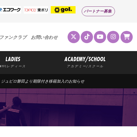
パートナー募集
ファンクラブ
お問い合わせ
LADIES
ACADEMY/SCHOOL
MYFCレディース
アカデミー/スクール
手 ジュビロ磐田より期限付き移籍加入のお知らせ