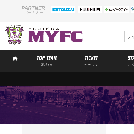
PARTNER
パートナー
TOP TEAM
TICKET
ST
藤枝MYFC
チケット
ス