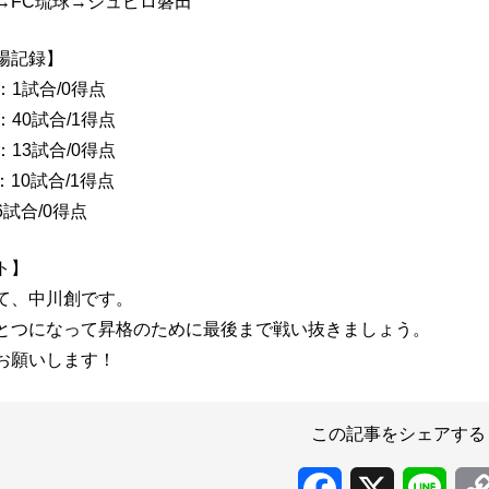
→FC琉球→ジュビロ磐田
場記録】
：1試合/0得点
：40試合/1得点
：13試合/0得点
10試合/1得点
試合/0得点
ト】
て、中川創です。
とつになって昇格のために最後まで戦い抜きましょう。
お願いします！
この記事をシェアする
Facebook
X
Line