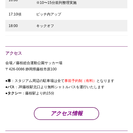
※10〜15分前列整理実施
17:10頃
ピッチ内アップ
18:00
キックオフ
アクセス
会場／藤枝総合運動公園サッカー場
〒426-0086 静岡県藤枝市原100
●車
：スタジアム周辺の駐車場は全て
事前予約制（有料）
となります
●バス
：JR藤枝駅北口より無料シャトルバスを運行いたします
●タクシー
：藤枝駅より約15分
アクセス情報