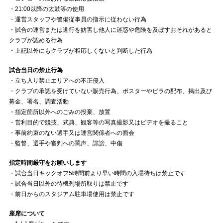
・21:00以降の太鼓等の使用
・運営スタッフや警備従事員の指示に従わない行為
・試合の運営または進行を妨害し他人に迷惑や危険を及ぼすおそれがあると
クラブが認める行為
・上記以外にもクラブが相応しくないと判断した行為
試合当日の禁止行為
・立ち入り禁止エリアへの不正侵入
・クラブの承認を受けていない販売行為、ポスターやビラの配布、掲出及び
募金、署名、調査活動
・指定箇所以外へのごみの投棄、放置
・営利目的で競技、式典、観客等の写真撮影又はビデオを撮ること
・事前約束のない選手又は運営関係者への面会
・監督、選手や審判への罵声、誹謗、中傷
指定時間厳守をお願いします
・試合当日キックオフ5時間前より早い時間の入場待ちは禁止です
・試合当日以外の待機列場所取りは禁止です
・前日からのスタジアム駐車場使用は禁止です
座席について