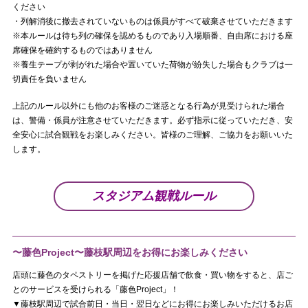
ください
・列解消後に撤去されていないものは係員がすべて破棄させていただきます
※本ルールは待ち列の確保を認めるものであり入場順番、自由席における座
席確保を確約するものではありません
※養生テープが剥がれた場合や置いていた荷物が紛失した場合もクラブは一
切責任を負いません
上記のルール以外にも他のお客様のご迷惑となる行為が見受けられた場合
は、警備・係員が注意させていただきます。必ず指示に従っていただき、安
全安心に試合観戦をお楽しみください。皆様のご理解、ご協力をお願いいた
します。
スタジアム観戦ルール
〜藤色Project〜藤枝駅周辺をお得にお楽しみください
店頭に藤色のタペストリーを掲げた応援店舗で飲食・買い物をすると、店ご
とのサービスを受けられる「藤色Project」！
▼藤枝駅周辺で試合前日・当日・翌日などにお得にお楽しみいただけるお店