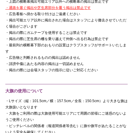
・上図の横断幕掲出可能エリア以外への横断幕の掲出は禁止です
・通路を塞ぐ掲出や芝生席部分を覆う掲出は禁止です
・広告看板へ掛かる取り付けはご遠慮ください
・掲出可能エリア以外に掲出された場合はスタッフにより撤去させていただ
く場合がございます
・掲出の際にガムテープを使用することは禁止です
・掲出の際に芝生席の柵を乗り越えて外側へ出る行為は禁止です
・最前列の横断幕下部のおもりの設置はクラブスタッフがサポートいたしま
す
・広告物と判断されるものの掲出は認めません
・誹謗中傷にあたる内容の掲出は一切認めません
・掲出の際には会場スタッフの指示に従いご対応ください
大旗の使用について
・Lサイズ（縦：101.5cm／横：157.5cm／全長：150.5cm）より大きな旗は
大旗扱いとなります
・大旗をご利用の際は大旗使用可能エリアにて周囲の皆様にご迷惑のないよ
うご使用ください
・ピッチレベルの関係者（報道関係者等含む）に旗や旗竿があたることがな
いよう安全を確保してください