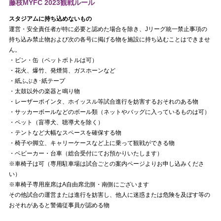
藤枝MYFC 2023観戦ルール
スタジアムに持ち込めないもの
運営・安全責任者が特に必要と認めた場合を除き、Jリーグ統一禁止事項の
持ち込み禁止物および次の各号に掲げる物を施設に持ち込むことはできませ
ん。
・ビン・缶（ペットボトルは可）
・花火、爆竹、発煙筒、ガスホーンなど
・紙ふぶき･紙テープ
・太鼓以外の楽器と鳴り物
・レーザーポインタ、ホイッスル等試合進行を妨害するおそれのある物
・サッカーボールなどのボール類（ネットやバッグに入っているものは可）
・ペット（盲導犬、聴導犬を除く）
・テントなど大幅なスペースを確保する物
・椅子や脚立、キャリーケースなど上に乗って観戦ができる物
・ベビーカー・台車（総合受付にてお預かりいたします）
※車椅子は可（専用駐車場は試合ごとの案内ページよりお申し込みくださ
い）
※車椅子専用座席はA自由席北側・南側にございます
その他試合の運営または進行を妨害し、他人に迷惑または危険を及ぼす等の
おそれがあると警備従事員が認める物