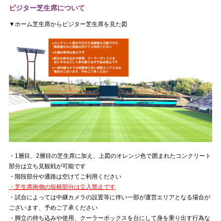
ビジター芝生席について
▼ホーム芝生席からビジター芝生席を見た図
・1層目、2層目の芝生席に加え、上図のオレンジ色で囲まれたコンクリート
部分は立ち見観戦が可能です
・階段部分や通路は空けてご利用ください
・芝生席南側の垣根部分は立入禁止です
・試合によっては中継カメラの設置等に伴い一部が運営エリアとなる場合が
ございます、予めご了承ください
・脚立の持ち込みや使用、クーラーボックスを台にして身を乗り出す行為な