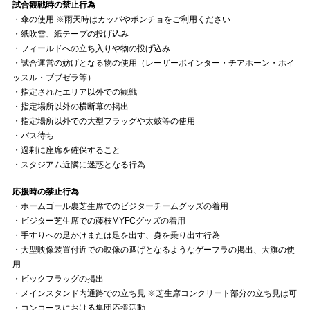
試合観戦時の禁止行為
・傘の使用 ※雨天時はカッパやポンチョをご利用ください
・紙吹雪、紙テープの投げ込み
・フィールドへの立ち入りや物の投げ込み
・試合運営の妨げとなる物の使用（レーザーポインター・チアホーン・ホイ
ッスル・ブブゼラ等）
・指定されたエリア以外での観戦
・指定場所以外の横断幕の掲出
・指定場所以外での大型フラッグや太鼓等の使用
・バス待ち
・過剰に座席を確保すること
・スタジアム近隣に迷惑となる行為
応援時の禁止行為
・ホームゴール裏芝生席でのビジターチームグッズの着用
・ビジター芝生席での藤枝MYFCグッズの着用
・手すりへの足かけまたは足を出す、身を乗り出す行為
・大型映像装置付近での映像の遮げとなるようなゲーフラの掲出、大旗の使
用
・ビックフラッグの掲出
・メインスタンド内通路での立ち見 ※芝生席コンクリート部分の立ち見は可
・コンコースにおける集団応援活動