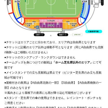
●チケットはエリアごとに分かれており、エリア内は自由席となります
●チケットに記載のエリア以外は移動不可となります（同じA自由席でも北側
⇄南側へはご移動いただけません）
●チケットのランクアップ・ランクダウンはできません
●チームグッズを身につけての観戦は
「ホーム芝生席以外のエリア」
にて可
能です
●メインスタンドでの立ち見観戦は禁止です（ビジター芝生席のみ立ち見観
戦が可能です）
●屋根付きの座席は【A自由席北側の一部】【S自由席】【A自由席南側の一
部】のみとなります
※風向きにより屋根下の座席にも雨が降り込む可能性がございます
●スタンド・芝生席での傘の使用はできません、レインコート・ポンチョを
ご用意ください
●車椅子をご利用の方は【A自由席北側】または【A自由席南側】のチケット