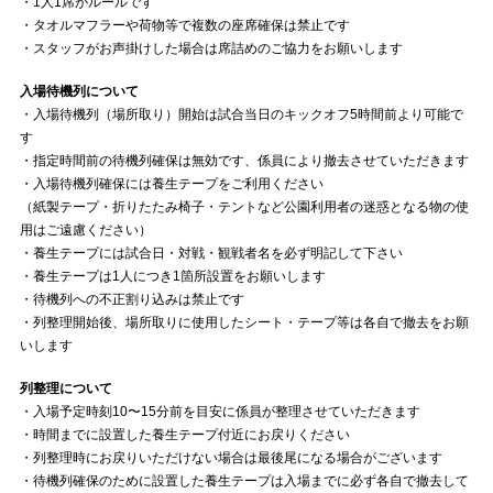
・1人1席がルールです
・タオルマフラーや荷物等で複数の座席確保は禁止です
・スタッフがお声掛けした場合は席詰めのご協力をお願いします
入場待機列について
・入場待機列（場所取り）開始は試合当日のキックオフ5時間前より可能で
す
・指定時間前の待機列確保は無効です、係員により撤去させていただきます
・入場待機列確保には養生テープをご利用ください
（紙製テープ・折りたたみ椅子・テントなど公園利用者の迷惑となる物の使
用はご遠慮ください）
・養生テープには試合日・対戦・観戦者名を必ず明記して下さい
・養生テープは1人につき1箇所設置をお願いします
・待機列への不正割り込みは禁止です
・列整理開始後、場所取りに使用したシート・テープ等は各自で撤去をお願
いします
列整理について
・入場予定時刻10〜15分前を目安に係員が整理させていただきます
・時間までに設置した養生テープ付近にお戻りください
・列整理時にお戻りいただけない場合は最後尾になる場合がございます
・待機列確保のために設置した養生テープは入場までに必ず各自で撤去して